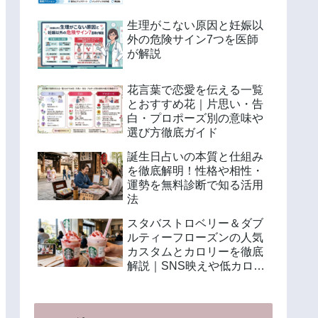
生理がこない原因と妊娠以
外の危険サイン7つを医師
が解説
花言葉で恋愛を伝える一覧
とおすすめ花｜片思い・告
白・プロポーズ別の意味や
選び方徹底ガイド
誕生日占いの本質と仕組み
を徹底解明！性格や相性・
運勢を無料診断で知る活用
法
スタバストロベリー＆ダブ
ルティーフローズンの人気
カスタムとカロリーを徹底
解説｜SNS映えや低カロリ
ー注文法も紹介