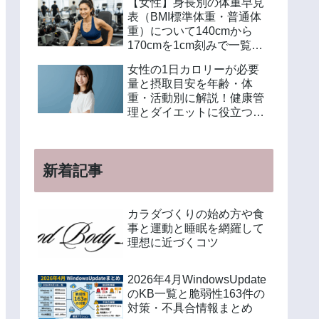
【女性】身長別の体重早見
表（BMI標準体重・普通体
重）について140cmから
170cmを1cm刻みで一覧解
説！年齢別や美容体重の計
女性の1日カロリーが必要
算方法も紹介
量と摂取目安を年齢・体
重・活動別に解説！健康管
理とダイエットに役立つ計
算方法と食事例
新着記事
カラダづくりの始め方や食
事と運動と睡眠を網羅して
理想に近づくコツ
2026年4月WindowsUpdate
のKB一覧と脆弱性163件の
対策・不具合情報まとめ