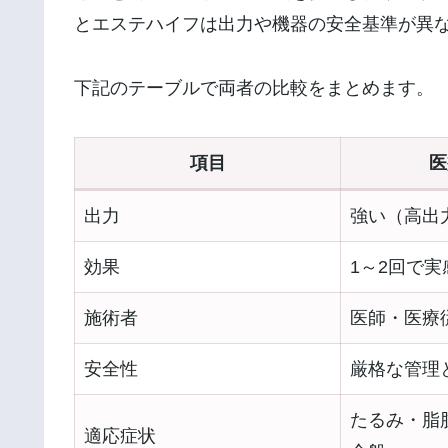
とエステハイフは出力や機器の安全基準が異
下記のテーブルで両者の比較をまとめます。
項目
医
出力
強い（高出
効果
1～2回で
施術者
医師・医療
安全性
厳格な管理
たるみ・脂
適応症状