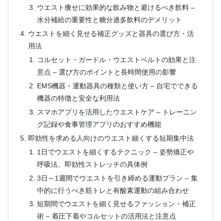
ウエスト痩せに効果的な飲み物と避けるべき飲料 –
水分補給の重要性と糖分過多飲料のデメリット
ウエストを細く見せる補正グッズと器具の選び方・活
用法
コルセット・ガードル・ウエストベルトの効果と注
意点 – 選び方のポイントと長時間使用の影響
EMS機器・運動器具の種類と使い方 – 自宅でできる
機器の特徴と安全な利用法
スマホアプリを活用したウエストケア – トレーニン
グ記録や食事管理アプリのおすすめ機能
即効性を求める人向けのウエスト細くする短期集中法
1日でウエストを細くするテクニック – 姿勢矯正や
呼吸法、即効性ストレッチの具体例
3日～1週間でウエストを引き締める運動プラン – 集
中的に行うべき筋トレと有酸素運動の組み合わせ
短期間でウエストを細く見せるファッション・補正
術 – 着圧下着やコルセットの活用法と注意点