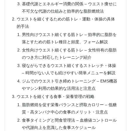
基礎代謝とエネルギー消費の関係 – ウエスト痩せに
不可欠な代謝の仕組みと効率的な脂肪燃焼法
ウエストを細くするための筋トレ・運動・体操の具体
的手法
男性向けウエスト細くする筋トレ – 効率的に脂肪を
落とすための筋トレ種目と頻度、フォーム解説
女性向けウエスト細くする筋トレ – 女性特有の脂肪
のつき方に対応したトレーニング紹介
寝ながらできるウエスト細くするストレッチ・体操
– 時間がない人でも続けやすい簡単メニューを解説
ジムでのウエスト引き締めトレーニング – EMS機器
やマシン利用の効果的な活用法と注意点
ウエストを細くする食事・栄養管理の戦略
脂肪燃焼を促す栄養バランスと摂取カロリー – 低糖
質・高タンパク中心の食事のメリット・注意点
食事タイミングと間食管理法 – 血糖値コントロール
や代謝向上を意識した食事スケジュール