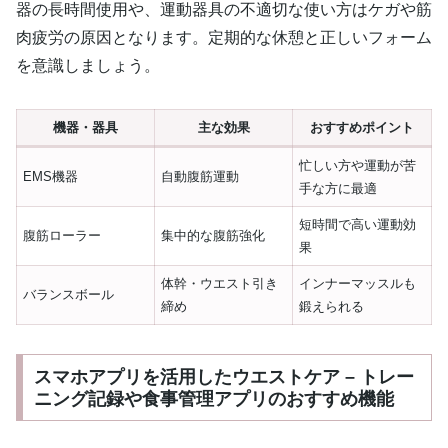
器の長時間使用や、運動器具の不適切な使い方はケガや筋
肉疲労の原因となります。定期的な休憩と正しいフォーム
を意識しましょう。
機器・器具
主な効果
おすすめポイント
忙しい方や運動が苦
EMS機器
自動腹筋運動
手な方に最適
短時間で高い運動効
腹筋ローラー
集中的な腹筋強化
果
体幹・ウエスト引き
インナーマッスルも
バランスボール
締め
鍛えられる
スマホアプリを活用したウエストケア – トレー
ニング記録や食事管理アプリのおすすめ機能