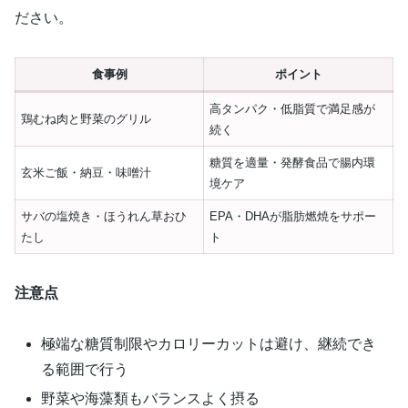
ださい。
食事例
ポイント
高タンパク・低脂質で満足感が
鶏むね肉と野菜のグリル
続く
糖質を適量・発酵食品で腸内環
玄米ご飯・納豆・味噌汁
境ケア
サバの塩焼き・ほうれん草おひ
EPA・DHAが脂肪燃焼をサポー
たし
ト
注意点
極端な糖質制限やカロリーカットは避け、継続でき
る範囲で行う
野菜や海藻類もバランスよく摂る