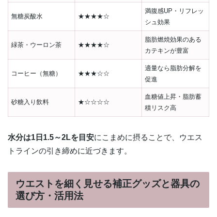
満腹感UP・リフレッ
無糖炭酸水
★★★★☆
シュ効果
脂肪燃焼効果のある
緑茶・ウーロン茶
★★★★☆
カテキンが豊富
適量なら脂肪分解を
コーヒー（無糖）
★★★☆☆
促進
血糖値上昇・脂肪蓄
砂糖入り飲料
★☆☆☆☆
積リスク高
水分は1日1.5～2Lを目安
にこまめに摂ることで、ウエス
トラインの引き締めに近づきます。
ウエストを細く見せる補正グッズと器具の
選び方・活用法