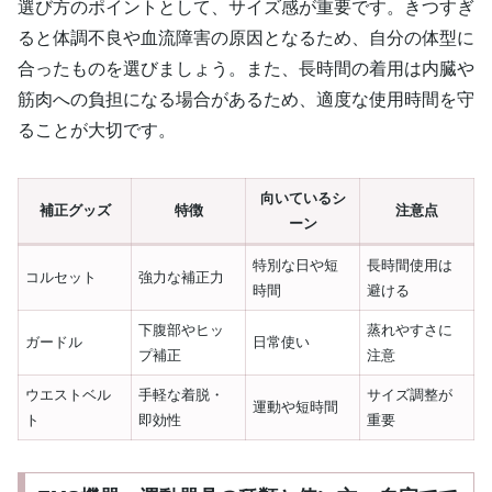
選び方のポイントとして、サイズ感が重要です。きつすぎ
ると体調不良や血流障害の原因となるため、自分の体型に
合ったものを選びましょう。また、長時間の着用は内臓や
筋肉への負担になる場合があるため、適度な使用時間を守
ることが大切です。
向いているシ
補正グッズ
特徴
注意点
ーン
特別な日や短
長時間使用は
コルセット
強力な補正力
時間
避ける
下腹部やヒッ
蒸れやすさに
ガードル
日常使い
プ補正
注意
ウエストベル
手軽な着脱・
サイズ調整が
運動や短時間
ト
即効性
重要