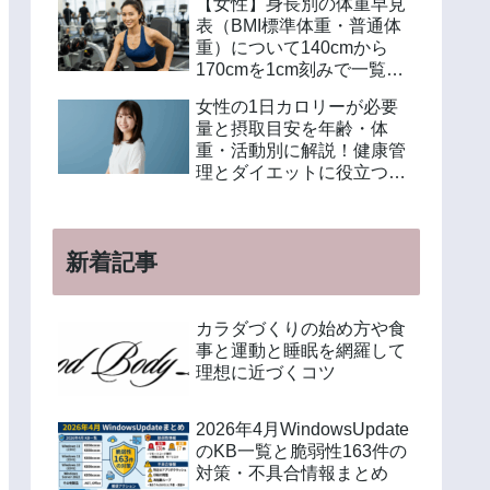
【女性】身長別の体重早見
表（BMI標準体重・普通体
重）について140cmから
170cmを1cm刻みで一覧解
説！年齢別や美容体重の計
女性の1日カロリーが必要
算方法も紹介
量と摂取目安を年齢・体
重・活動別に解説！健康管
理とダイエットに役立つ計
算方法と食事例
新着記事
カラダづくりの始め方や食
事と運動と睡眠を網羅して
理想に近づくコツ
2026年4月WindowsUpdate
のKB一覧と脆弱性163件の
対策・不具合情報まとめ