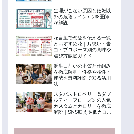
生理がこない原因と妊娠以
外の危険サイン7つを医師
が解説
花言葉で恋愛を伝える一覧
とおすすめ花｜片思い・告
白・プロポーズ別の意味や
選び方徹底ガイド
誕生日占いの本質と仕組み
を徹底解明！性格や相性・
運勢を無料診断で知る活用
法
スタバストロベリー＆ダブ
ルティーフローズンの人気
カスタムとカロリーを徹底
解説｜SNS映えや低カロリ
ー注文法も紹介