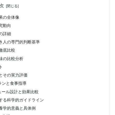
次
果の全体像
究動向
の詳細
き人の専門的判断基準
徹底比較
味の比較分析
ト
とその実力評価
ランと食事指導
ュール設計と効果比較
する科学的ガイドライン
養学的意義と具体例