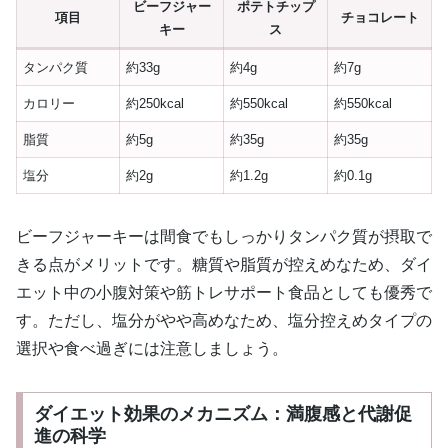
ビーフジャー
ポテトチップ
項目
チョコレート
キー
ス
タンパク質
約33g
約4g
約7g
カロリー
約250kcal
約550kcal
約550kcal
脂質
約5g
約35g
約35g
塩分
約2g
約1.2g
約0.1g
ビーフジャーキーは間食でもしっかりタンパク質が摂取で
きる点がメリットです。糖質や脂質が控えめなため、ダイ
エット中の小腹対策や筋トレサポート食品としても優秀で
す。ただし、塩分がやや高めなため、塩分控えめタイプの
選択や食べ過ぎには注意しましょう。
ダイエット効果のメカニズム：満腹感と代謝促
進の科学