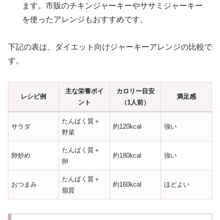
ます。市販のチキンジャーキーやササミジャーキー
を使ったアレンジもおすすめです。
下記の表は、ダイエット向けジャーキーアレンジの比較で
す。
主な栄養ポイ
カロリー目安
レシピ例
満足感
ント
（1人前）
たんぱく質＋
サラダ
約120kcal
強い
野菜
たんぱく質＋
卵炒め
約180kcal
強い
卵
たんぱく質＋
おつまみ
約160kcal
ほどよい
脂質