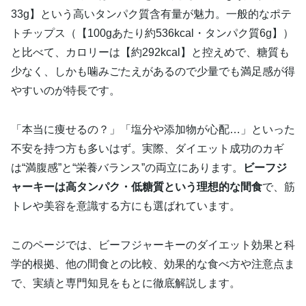
33g】という高いタンパク質含有量が魅力。一般的なポテ
トチップス（【100gあたり約536kcal・タンパク質6g】）
と比べて、カロリーは【約292kcal】と控えめで、糖質も
少なく、しかも噛みごたえがあるので少量でも満足感が得
やすいのが特長です。
「本当に痩せるの？」「塩分や添加物が心配…」といった
不安を持つ方も多いはず。実際、ダイエット成功のカギ
は“満腹感”と“栄養バランス”の両立にあります。
ビーフジ
ャーキーは高タンパク・低糖質という理想的な間食
で、筋
トレや美容を意識する方にも選ばれています。
このページでは、ビーフジャーキーのダイエット効果と科
学的根拠、他の間食との比較、効果的な食べ方や注意点ま
で、実績と専門知見をもとに徹底解説します。