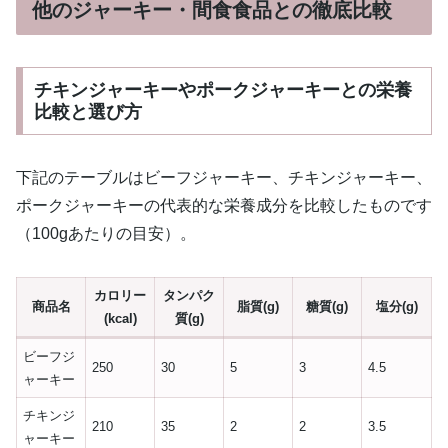
他のジャーキー・間食食品との徹底比較
チキンジャーキーやポークジャーキーとの栄養
比較と選び方
下記のテーブルはビーフジャーキー、チキンジャーキー、
ポークジャーキーの代表的な栄養成分を比較したものです
（100gあたりの目安）。
カロリー
タンパク
商品名
脂質(g)
糖質(g)
塩分(g)
(kcal)
質(g)
ビーフジ
250
30
5
3
4.5
ャーキー
チキンジ
210
35
2
2
3.5
ャーキー