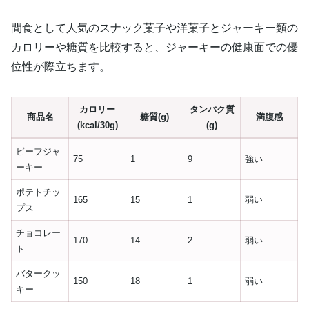
間食として人気のスナック菓子や洋菓子とジャーキー類の
カロリーや糖質を比較すると、ジャーキーの健康面での優
位性が際立ちます。
カロリー
タンパク質
商品名
糖質(g)
満腹感
(kcal/30g)
(g)
ビーフジャ
75
1
9
強い
ーキー
ポテトチッ
165
15
1
弱い
プス
チョコレー
170
14
2
弱い
ト
バタークッ
150
18
1
弱い
キー