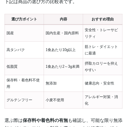
下記は商品の選び方の比較表です。
選び方ポイント
内容
おすすめ理由
安全性・トレーサビ
国産
国内生産・国内原料
リティ
筋トレ・ダイエット
高タンパク
1食あたり10g以上
に最適
摂取カロリーを抑え
低脂質
1食あたり2～3g未満
やすい
保存料・着色料不使
無添加
健康志向・安全性
用
アレルギー対策・消
グルテンフリー
小麦不使用
化
選ぶ際は
保存料や着色料の有無
も確認し、可能な限り無添