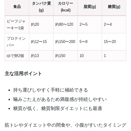
タンパク質
カロリー
食品
脂質(g)
糖質(g)
(g)
(kcal)
ビーフジャ
約20
約80〜120
2〜5
2〜4
ーキー1袋
プロテイン
約12〜15
約150〜200
5〜8
15〜20
バー
ゆで卵2個
約13
約150
10
1
主な活用ポイント
持ち運びしやすく手軽に補給できる
噛みごたえがあるため満腹感が持続しやすい
糖質が低く、糖質制限ダイエットにも最適
筋トレやダイエット中の間食や、小腹がすいたタイミング