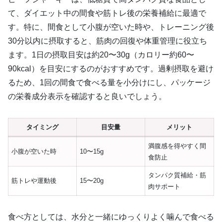
て、ダイエット中の間食や筋トレ後の栄養補給に最適で
す。特に、間食として小腹が空いた時や、トレーニング後
30分以内に摂取すると、筋肉の回復や体重管理に役立ち
ます。1日の摂取目安は約20〜30g（カロリー約60〜
90kcal）を目安にするのがおすすめです。過剰摂取を避け
るため、1回の間食で食べる量を小分けにし、パッケージ
の栄養成分表示を確認すると良いでしょう。
タイミング
目安量
メリット
満腹感を得やすく間
小腹が空いた時
10〜15g
食防止
タンパク質補給・筋
筋トレや運動後
15〜20g
肉サポート
食べ方としては、水分と一緒にゆっくりよく噛んで食べる