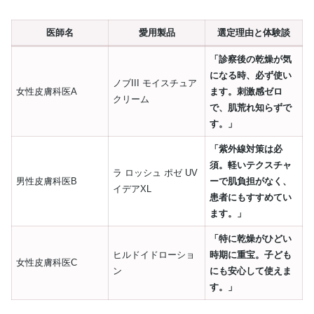
医師名
愛用製品
選定理由と体験談
「診察後の乾燥が気
になる時、必ず使い
ノブIII モイスチュア
女性皮膚科医A
ます。刺激感ゼロ
クリーム
で、肌荒れ知らずで
す。」
「紫外線対策は必
須。軽いテクスチャ
ラ ロッシュ ポゼ UV
男性皮膚科医B
ーで肌負担がなく、
イデアXL
患者にもすすめてい
ます。」
「特に乾燥がひどい
ヒルドイドローショ
時期に重宝。子ども
女性皮膚科医C
ン
にも安心して使えま
す。」