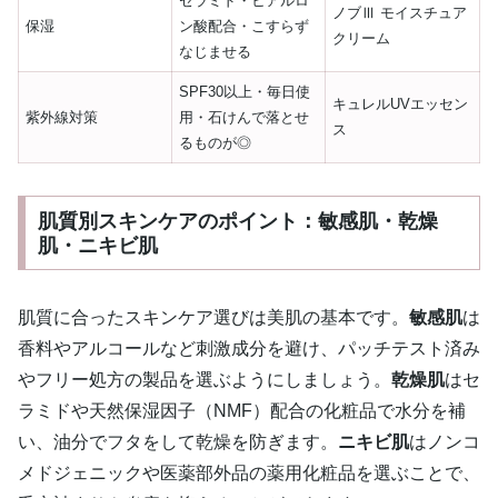
セラミド・ヒアルロ
ノブⅢ モイスチュア
保湿
ン酸配合・こすらず
クリーム
なじませる
SPF30以上・毎日使
キュレルUVエッセン
紫外線対策
用・石けんで落とせ
ス
るものが◎
肌質別スキンケアのポイント：敏感肌・乾燥
肌・ニキビ肌
肌質に合ったスキンケア選びは美肌の基本です。
敏感肌
は
香料やアルコールなど刺激成分を避け、パッチテスト済み
やフリー処方の製品を選ぶようにしましょう。
乾燥肌
はセ
ラミドや天然保湿因子（NMF）配合の化粧品で水分を補
い、油分でフタをして乾燥を防ぎます。
ニキビ肌
はノンコ
メドジェニックや医薬部外品の薬用化粧品を選ぶことで、