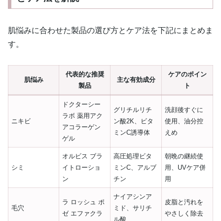
肌悩みに合わせた製品の選び方とケア法を下記にまとめま
す。
代表的な推奨
ケアのポイン
肌悩み
主な有効成分
製品
ト
ドクターシー
グリチルリチ
洗顔後すぐに
ラボ 薬用アク
ニキビ
ン酸2K、ビタ
使用、油分控
アコラーゲン
ミンC誘導体
えめ
ゲル
オルビス ブラ
高圧処理ビタ
朝晩の継続使
シミ
イトローショ
ミンC、アルブ
用、UVケア併
ン
チン
用
ナイアシンア
ラ ロッシュ ポ
皮脂と汚れを
毛穴
ミド、サリチ
ゼ エファクラ
やさしく除去
ル酸