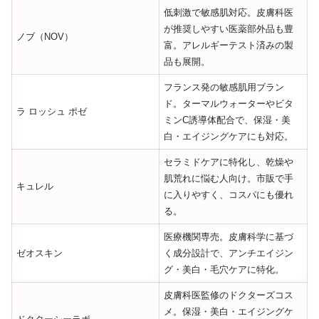
低刺激で敏感肌対応。皮膚科医
が推奨しやすい医薬部外品も豊
ノブ（NOV）
富。アレルギーテスト済みの製
品も展開。
フランス発の敏感肌用ブラン
ド。ターマルウォーターやビタ
ラ ロッシュ ポゼ
ミンC誘導体配合で、保湿・美
白・エイジングケアにも対応。
セラミドケアに特化し、乾燥や
肌荒れに悩む人向け。市販で手
キュレル
に入りやすく、コスパにも優れ
る。
医療機関専売。皮膚科学に基づ
ゼオスキン
く成分設計で、アンチエイジン
グ・美白・毛穴ケアに特化。
皮膚科医監修のドクターズコス
メ。保湿・美白・エイジングケ