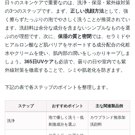
日々のスキンケアで重要なのは、洗浄・保湿・紫外線対策
の3つのステップです。まず、
正しい洗顔方法
として、強
く擦らずたっぷりの泡でやさしく洗うことが推奨されてい
ます。洗顔料は余分な成分を含まないシンプルなものを選
ぶのが理想です。次に、
保湿の質と密閉
では、セラミドや
ヒアルロン酸など肌バリアをサポートする成分配合の化粧
水やクリームを使い、肌内部の潤いをしっかりキープしま
しょう。
365日UVケア
も必須で、曇りの日や室内でも紫
外線対策を徹底することで、シミや肌老化を防ぎます。
下記の表で各ステップのポイントを整理します。
ステップ
おすすめポイント
主な関連製品例
泡で優しく洗う・低
カウブランド無添加
洗浄
刺激成分を選ぶ
洗顔料