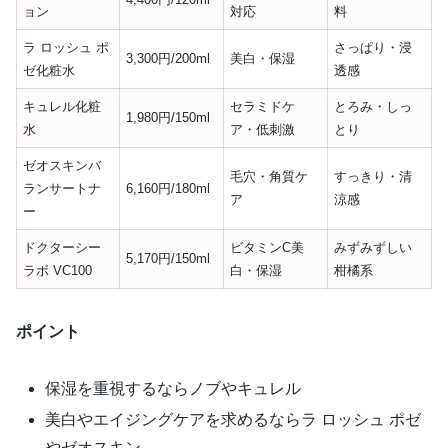
ョン
対応
料
ラ ロッシュ ポ
さっぱり・浸
3,300円/200ml
美白・保湿
ゼ化粧水
透感
キュレル化粧
セラミドケ
とろみ・しっ
1,980円/150ml
水
ア・低刺激
とり
ゼオスキンバ
毛穴・角質ケ
すっきり・清
ランサートナ
6,160円/180ml
ア
涼感
ー
ドクターシー
ビタミンC美
みずみずしい
5,170円/150ml
ラボ VC100
白・保湿
柑橘系
ポイント
保湿を重視するならノブやキュレル
美白やエイジングケアを求めるならラ ロッシュ ポゼ
やゼオスキン