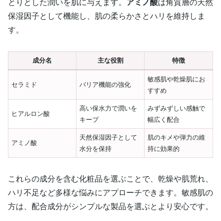
とりとした潤いを肌に与えます。
アミノ酸
は角質層の天然
保湿因子として機能し、肌の柔らかさとハリを維持しま
す。
成分名
主な役割
特徴
敏感肌や乾燥肌にお
セラミド
バリア機能の強化
すすめ
高い保水力で潤いを
みずみずしい感触で
ヒアルロン酸
キープ
幅広く配合
天然保湿因子として
肌のキメや弾力の維
アミノ酸
水分を保持
持に効果的
これらの成分を含む化粧品を選ぶことで、乾燥や肌荒れ、
ハリ不足など多様な悩みにアプローチできます。敏感肌の
方は、配合成分がシンプルな製品を選ぶとより安心です。