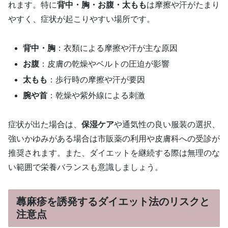
れます。特に
背中・胸・お腹・太もも
は摩擦や汗がたまり
やすく、症状が起こりやすい場所です。
背中・胸
：衣類による摩擦や汗が主な原因
お腹
：皮膚の乾燥やベルトの圧迫が影響
太もも
：歩行時の摩擦や汗が要因
腕や首
：乾燥や紫外線による刺激
症状が出た場合は、
保湿ケア
や通気性の良い服装の選択、
強いかゆみがある場合は市販薬の利用や皮膚科への受診が
推奨されます。また、ダイエットを継続する際は無理のな
い範囲で栄養バランスも意識しましょう。
蕁麻疹を誘発するダイエット法のリスクと
注意点