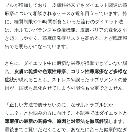
ブルが増加しており、皮膚科外来でもダイエット関連の蕁
麻疹について相談されるケースが近年目立っています。特
に、糖質制限や16時間断食といった流行のダイエット法
は、ホルモンバランスや免疫機能、皮膚バリアの変化を引
き起こしやすく、蕁麻疹発症リスクを高めることが臨床報
告でも明らかになっています。
さらに、ダイエット中に適切な栄養が摂取できていない場
合、
皮膚の乾燥や色素性痒疹、コリン性蕁麻疹など多様な
症状
が現れることも。ストレスや誤ったサプリメントの使
用が、症状を悪化させてしまう可能性も否定できません。
「正しい方法で痩せたいのに、なぜ肌トラブルばか
り…？」とお悩みの方に向けて、本記事では
ダイエットと
蕁麻疹の最新の関係性、原因と対策法を徹底解説
します。
最後までご覧いただくことで、あなたに合った健康的なダ