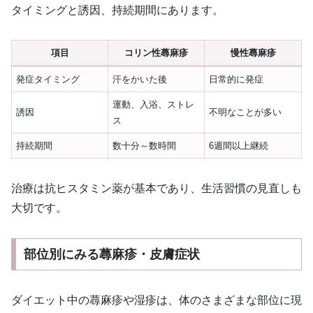
タイミングと誘因、持続期間にあります。
項目
コリン性蕁麻疹
慢性蕁麻疹
発症タイミング
汗をかいた後
日常的に発症
運動、入浴、ストレ
誘因
不明なことが多い
ス
持続期間
数十分～数時間
6週間以上継続
治療は抗ヒスタミン薬が基本であり、生活習慣の見直しも
大切です。
部位別にみる蕁麻疹・皮膚症状
ダイエット中の蕁麻疹や湿疹は、体のさまざまな部位に現