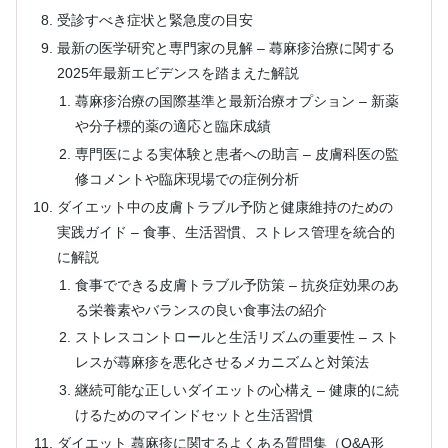
受診すべき症状と緊急度の目安
最新の医学研究と専門家の見解 – 蕁麻疹治療に関する
2025年最新エビデンスを踏まえた解説
蕁麻疹治療の国際基準と最新治療オプション – 新薬
や分子標的薬の適応と臨床成績
専門医による実体験と患者への助言 – 皮膚科医の監
修コメントや臨床現場での症例分析
ダイエット中の皮膚トラブル予防と健康維持のための
実践ガイド – 食事、生活習慣、ストレス管理を統合的
に解説
食事でできる皮膚トラブル予防策 – 抗炎症効果のあ
る栄養素やバランスの良い食事法の紹介
ストレスコントロールと生活リズムの重要性 – スト
レスが蕁麻疹を悪化させるメカニズムと対策法
継続可能な正しいダイエットの心構え – 健康的に続
けるためのマインドセットと生活習慣
ダイエット 蕁麻疹に関するよくある質問集（Q&A形