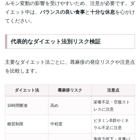
ルモン変動の影響を受けやすいため、注意が必要です。ダ
イエット中は、
バランスの良い食事
と
十分な休息
を心がけ
てください。
代表的なダイエット法別リスク検証
主要なダイエット法ごとに、蕁麻疹の発症リスクや注意点
を比較します。
ダイエット法
蕁麻疹リスク
注意点
栄養不足・空腹スト
16時間断食
高め
レスに注意
ビタミンB群やミネ
糖質制限
中程度
ラル不足に注意
免疫力低下・皮膚バ