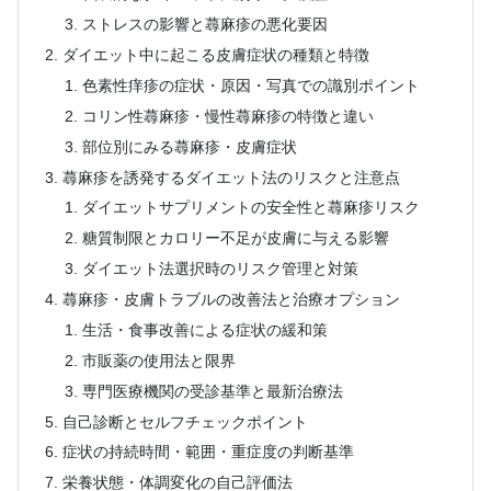
ストレスの影響と蕁麻疹の悪化要因
ダイエット中に起こる皮膚症状の種類と特徴
色素性痒疹の症状・原因・写真での識別ポイント
コリン性蕁麻疹・慢性蕁麻疹の特徴と違い
部位別にみる蕁麻疹・皮膚症状
蕁麻疹を誘発するダイエット法のリスクと注意点
ダイエットサプリメントの安全性と蕁麻疹リスク
糖質制限とカロリー不足が皮膚に与える影響
ダイエット法選択時のリスク管理と対策
蕁麻疹・皮膚トラブルの改善法と治療オプション
生活・食事改善による症状の緩和策
市販薬の使用法と限界
専門医療機関の受診基準と最新治療法
自己診断とセルフチェックポイント
症状の持続時間・範囲・重症度の判断基準
栄養状態・体調変化の自己評価法