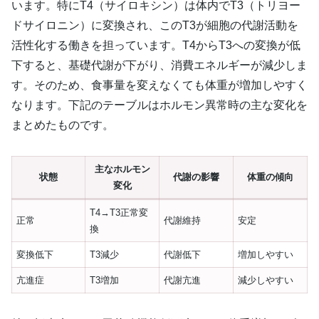
います。特にT4（サイロキシン）は体内でT3（トリヨー
ドサイロニン）に変換され、このT3が細胞の代謝活動を
活性化する働きを担っています。T4からT3への変換が低
下すると、基礎代謝が下がり、消費エネルギーが減少しま
す。そのため、食事量を変えなくても体重が増加しやすく
なります。下記のテーブルはホルモン異常時の主な変化を
まとめたものです。
主なホルモン
状態
代謝の影響
体重の傾向
変化
T4→T3正常変
正常
代謝維持
安定
換
変換低下
T3減少
代謝低下
増加しやすい
亢進症
T3増加
代謝亢進
減少しやすい