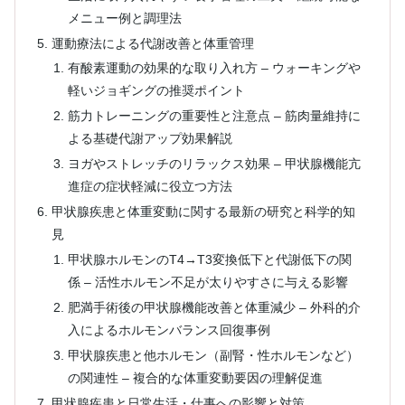
メニュー例と調理法
運動療法による代謝改善と体重管理
有酸素運動の効果的な取り入れ方 – ウォーキングや
軽いジョギングの推奨ポイント
筋力トレーニングの重要性と注意点 – 筋肉量維持に
よる基礎代謝アップ効果解説
ヨガやストレッチのリラックス効果 – 甲状腺機能亢
進症の症状軽減に役立つ方法
甲状腺疾患と体重変動に関する最新の研究と科学的知
見
甲状腺ホルモンのT4→T3変換低下と代謝低下の関
係 – 活性ホルモン不足が太りやすさに与える影響
肥満手術後の甲状腺機能改善と体重減少 – 外科的介
入によるホルモンバランス回復事例
甲状腺疾患と他ホルモン（副腎・性ホルモンなど）
の関連性 – 複合的な体重変動要因の理解促進
甲状腺疾患と日常生活・仕事への影響と対策