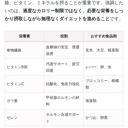
維、ビタミン、ミネラルを摂ることが重要です。強調した
いのは、
過度なカロリー制限ではなく、必要な栄養をしっ
かり摂取しながら無理なくダイエットを進めること
です。
栄養素
役割
おすすめ食品例
血糖値の安定、便通
食物繊維
玄米、大豆、根菜類
改善
代謝サポート、疲労
ビタミンB群
レバー、卵、魚
回復
ブロッコリー、柑橘
ビタミンC
抗酸化、免疫力強化
類
甲状腺ホルモンの材
ヨウ素
海藻類
料
ホルモン合成サポー
セレン
かつお、卵黄
ト