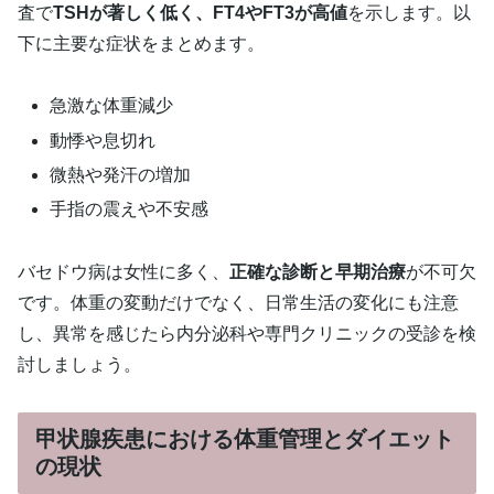
査で
TSHが著しく低く、FT4やFT3が高値
を示します。以
下に主要な症状をまとめます。
急激な体重減少
動悸や息切れ
微熱や発汗の増加
手指の震えや不安感
バセドウ病は女性に多く、
正確な診断と早期治療
が不可欠
です。体重の変動だけでなく、日常生活の変化にも注意
し、異常を感じたら内分泌科や専門クリニックの受診を検
討しましょう。
甲状腺疾患における体重管理とダイエット
の現状