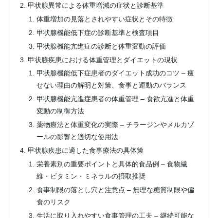
甲状腺異常による体重増減の症状と診断基準
体重増加の見落とされやすい症状とその特徴
甲状腺機能低下症の診断基準と検査項目
甲状腺機能亢進症の診断と体重変動の評価
甲状腺疾患における体重管理とダイエットの現状
甲状腺機能低下症患者のダイエット成功のコツ – 痩
せない理由の解明と対策、食事と運動のバランス
甲状腺機能亢進症患者の体重管理 – 食欲亢進と体重
変動の制御方法
薬物療法と体重変化の実際 – チラージンやメルカゾ
ールの影響と適切な使用法
甲状腺疾患に適した食事療法の具体策
栄養素別の重要ポイントと具体的食品例 – 食物繊
維・ビタミン・ミネラルの摂取推奨
食事制限の落とし穴と注意点 – 無理な糖質制限や偏
食のリスク
生活に取り入れやすい食事管理の工夫 – 継続可能な