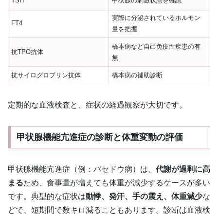
TSH
甲状腺の刺激状態を確認
実際に分泌されているホルモン
FT4
量を把握
橋本病など自己免疫性疾患の有
抗TPO抗体
無
抗サイログロブリン抗体
橋本病の補助診断
定期的な血液検査と、症状の経過観察が大切です。
甲状腺機能亢進症の診断と体重変動の評価
甲状腺機能亢進症（例：バセドウ病）は、
代謝が過剰に高
まる
ため、食事量が増えても体重が減少するケースが多い
です。典型的な症状は
動悸、発汗、手の震え、体重減少
な
どで、短期間で数キロ減ることもあります。診断は血液検