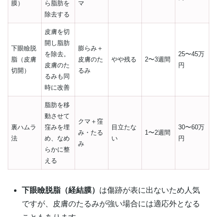
膜）
ら脂肪を
マ
除去する
皮膚を切
開し脂肪
下眼瞼脱
膨らみ＋
を除去。
25〜45万
脂（皮膚
皮膚のた
やや残る
2〜3週間
皮膚のた
円
切開）
るみ
るみも同
時に改善
脂肪を移
動させて
クマ＋窪
裏ハムラ
窪みを埋
目立たな
30〜60万
み・たる
1〜2週間
法
め、なめ
い
円
み
らかに整
える
下眼瞼脱脂（経結膜）
は傷跡が表に出ないため人気
ですが、皮膚のたるみが強い場合には適応外となる