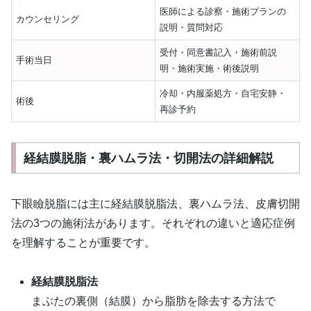
医師による診察・施術プランの
カウンセリング
説明・質問対応
受付・同意書記入・施術前説
手術当日
明・施術実施・術後説明
冷却・内服薬処方・自宅安静・
術後
再診予約
経結膜脱脂・裏ハムラ法・切開法の詳細解説
下眼瞼脱脂には主に経結膜脱脂法、裏ハムラ法、皮膚切開
法の3つの施術法があります。それぞれの違いと適応症例
を理解することが重要です。
経結膜脱脂法
まぶたの裏側（結膜）から脂肪を除去する方法で