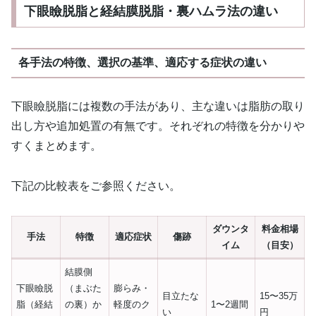
下眼瞼脱脂と経結膜脱脂・裏ハムラ法の違い
各手法の特徴、選択の基準、適応する症状の違い
下眼瞼脱脂には複数の手法があり、主な違いは脂肪の取り
出し方や追加処置の有無です。それぞれの特徴を分かりや
すくまとめます。
下記の比較表をご参照ください。
ダウンタ
料金相場
手法
特徴
適応症状
傷跡
イム
（目安）
結膜側
下眼瞼脱
（まぶた
膨らみ・
目立たな
15〜35万
脂（経結
の裏）か
軽度のク
1〜2週間
い
円