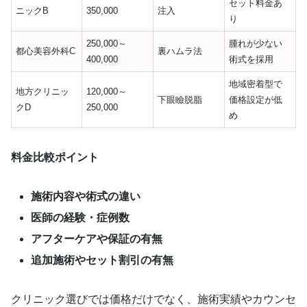
セット料金あ
ニックB
350,000
注入
り
250,000～
腫れが少ない
都心美容外科C
裏ハムラ法
400,000
術式を採用
地域密着型で
地方クリニッ
120,000～
下眼瞼脱脂
価格設定が低
クD
250,000
め
料金比較ポイント
施術内容や術式の違い
医師の経験・症例数
アフターケアや保証の有無
追加施術やセット割引の有無
クリニック選びでは価格だけでなく、施術実績やカウンセ