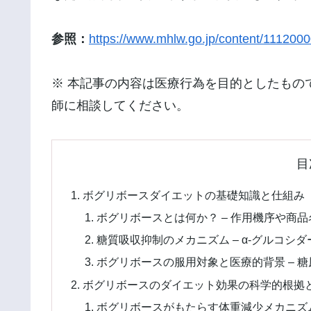
参照：
https://www.mhlw.go.jp/content/111200
※ 本記事の内容は医療行為を目的としたもの
師に相談してください。
目
ボグリボースダイエットの基礎知識と仕組み
ボグリボースとは何か？ – 作用機序や商
糖質吸収抑制のメカニズム – α-グルコ
ボグリボースの服用対象と医療的背景 – 
ボグリボースのダイエット効果の科学的根拠
ボグリボースがもたらす体重減少メカニズム