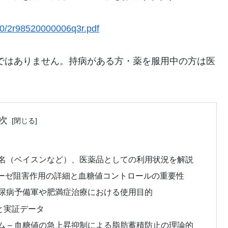
00/2r98520000006q3r.pdf
ではありません。持病がある方・薬を服用中の方は医
次
品名（ベイスンなど）、医薬品としての利用状況を解説
シダーゼ阻害作用の詳細と血糖値コントロールの重要性
糖尿病予備軍や肥満症治療における使用目的
と実証データ
 – 血糖値の急上昇抑制による脂肪蓄積防止の理論的