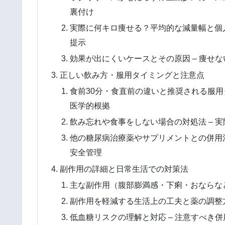
裏付け
実際に何キロ痩せる？平均的な減量幅と個人
提示
効果が出にくいケースとその原因 – 痩せ
正しい飲み方・服用タイミングと注意点
食前30分・食直前の違いと推奨される服用
医学的根拠
飲み忘れや食事をしない場合の対処法 – 
他の糖尿病治療薬やサプリメントとの併用注
安全管理
副作用の詳細と日常生活での対策法
主な副作用（腹部膨満感・下痢・おならなど
副作用を軽減する生活上の工夫と薬の調整方
低血糖リスクの理解と対応 – 注意すべき