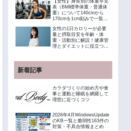
【女性】身長別の体重早見
表（BMI標準体重・普通体
重）について140cmから
170cmを1cm刻みで一覧解
説！年齢別や美容体重の計
女性の1日カロリーが必要
算方法も紹介
量と摂取目安を年齢・体
重・活動別に解説！健康管
理とダイエットに役立つ計
算方法と食事例
新着記事
カラダづくりの始め方や食
事と運動と睡眠を網羅して
理想に近づくコツ
2026年4月WindowsUpdate
のKB一覧と脆弱性163件の
対策・不具合情報まとめ