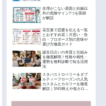
生理がこない原因と妊娠以
外の危険サイン7つを医師
が解説
花言葉で恋愛を伝える一覧
とおすすめ花｜片思い・告
白・プロポーズ別の意味や
選び方徹底ガイド
誕生日占いの本質と仕組み
を徹底解明！性格や相性・
運勢を無料診断で知る活用
法
スタバストロベリー＆ダブ
ルティーフローズンの人気
カスタムとカロリーを徹底
解説｜SNS映えや低カロリ
ー注文法も紹介