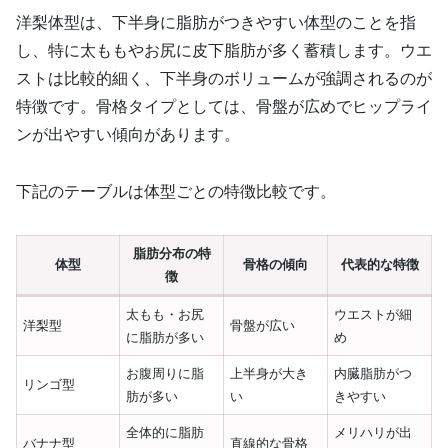
洋梨体型は、下半身に脂肪がつきやすい体型のことを指
し、特に太ももやお尻に皮下脂肪が多く蓄積します。ウエ
ストは比較的細く、下半身のボリュームが強調されるのが
特徴です。骨格タイプとしては、骨盤が広めでヒップライ
ンが出やすい傾向があります。
下記のテーブルは体型ごとの特徴比較です。
脂肪分布の特
体型
骨格の傾向
代表的な特徴
徴
太もも・お尻
ウエストが細
洋梨型
骨盤が広い
に脂肪が多い
め
お腹周りに脂
上半身が大き
内臓脂肪がつ
リンゴ型
肪が多い
い
きやすい
全体的に脂肪
メリハリが出
バナナ型
直線的な骨格