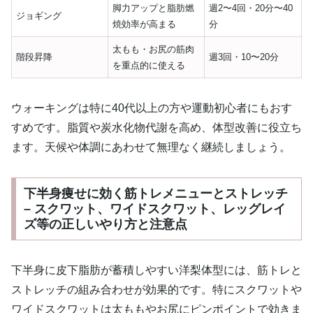
脚力アップと脂肪燃
週2〜4回・20分〜40
ジョギング
焼効率が高まる
分
太もも・お尻の筋肉
階段昇降
週3回・10〜20分
を重点的に使える
ウォーキングは特に40代以上の方や運動初心者にもおす
すめです。脂質や炭水化物代謝を高め、体型改善に役立ち
ます。天候や体調にあわせて無理なく継続しましょう。
下半身痩せに効く筋トレメニューとストレッチ
– スクワット、ワイドスクワット、レッグレイ
ズ等の正しいやり方と注意点
下半身に皮下脂肪が蓄積しやすい洋梨体型には、筋トレと
ストレッチの組み合わせが効果的です。特にスクワットや
ワイドスクワットは太ももやお尻にピンポイントで効きま