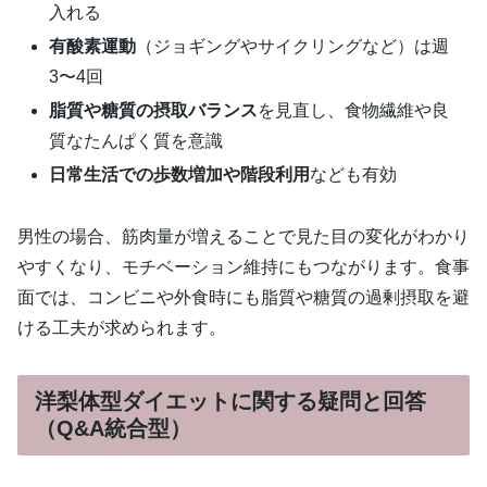
入れる
有酸素運動
（ジョギングやサイクリングなど）は週
3〜4回
脂質や糖質の摂取バランス
を見直し、食物繊維や良
質なたんぱく質を意識
日常生活での歩数増加や階段利用
なども有効
男性の場合、筋肉量が増えることで見た目の変化がわかり
やすくなり、モチベーション維持にもつながります。食事
面では、コンビニや外食時にも脂質や糖質の過剰摂取を避
ける工夫が求められます。
洋梨体型ダイエットに関する疑問と回答
（Q&A統合型）