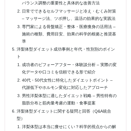
バランス調整の重要性と具体的な改善方法
日常でできるセルフマッサージと冷え・むくみ対策
– マッサージ法、ツボ押し、温活の効果的な実践法
専門家による骨盤矯正・整体・医療痩身の活用法 –
施術の種類、費用目安、効果の科学的根拠と推奨基
準
洋梨体型ダイエット成功事例と年代・性別別のポイン
ト
成功者のビフォーアフター・体験談分析 – 実際の変
化データや口コミを信頼できる形で紹介
40代・50代女性に特化したダイエットポイント –
代謝低下やホルモン変化に対応したアプローチ
男性洋梨体型に適したダイエット戦略 – 男性特有の
脂肪分布と筋肉量考慮の運動・食事提案
洋梨体型ダイエットに関する疑問と回答（Q&A統合
型）
洋梨体型は本当に痩せにくい？科学的視点からの解