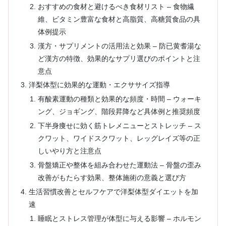
おすすめの食材と避けるべき食材リスト – 食物繊
維、ビタミン豊富な食材と高脂質、高糖質食品の具
体例提示
漢方・サプリメントの活用法と効果 – 防已黄耆湯な
ど漢方の特徴、効果的なサプリ選びのポイントと注
意点
洋梨体型に効果的な運動・エクササイズ指導
有酸素運動の種類と効果的な頻度・時間 – ウォーキ
ング、ジョギング、階段昇降など具体例と推奨頻度
下半身痩せに効く筋トレメニューとストレッチ – ス
クワット、ワイドスクワット、レッグレイズ等の正
しいやり方と注意点
骨盤矯正や整体を組み合わせた運動法 – 骨盤の歪み
改善がもたらす効果、整体施術の意義と選び方
生活習慣改善とセルフケアで洋梨体型ダイエットを加
速
睡眠とストレス管理が体型に与える影響 – ホルモン