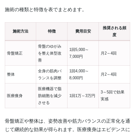
施術の種類と特徴を表でまとめます。
推奨される頻
施術方法
特徴
費用目安
度
骨盤のゆがみ
1回5,000～
骨盤矯正
を整え体型改
月2～4回
7,000円
善
全身の筋肉バ
1回4,000～
整体
月2～4回
ランスを調整
8,000円
医療機器で脂
3～5回で効果
医療痩身
肪細胞を減少
1回1万～3万円
実感
させる
骨盤矯正や整体は、姿勢改善や筋力バランスの正常化を通
じて継続的な効果が得られます。医療痩身はエビデンスに