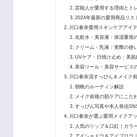
芸能人が愛用する理由とト
2024年最新の愛用商品リス
川口春奈愛用スキンケアアイ
化粧水・美容液：保湿重視
クリーム・乳液：実際の使
UVケア・日焼け止め：美肌
美容ツール・美容サービス
川口春奈流すっぴん＆メイク
朝晩のルーティン解説
メイク前後の肌ケアにこだ
すっぴん写真や本人発信SN
川口春奈が選ぶ愛用メイクア
人気のリップ＆口紅｜カラ
アイシャドウ＆アイブロウ｜