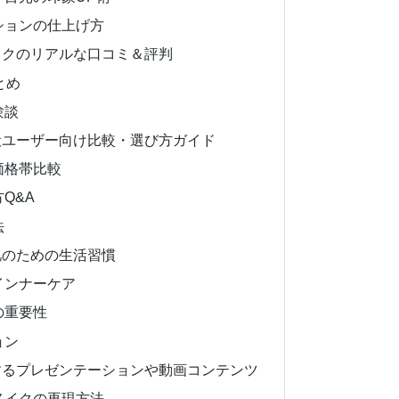
ションの仕上げ方
イクのリアルな口コミ＆評判
とめ
験談
般ユーザー向け比較・選び方ガイド
価格帯比較
Q&A
法
肌のための生活習慣
インナーケア
の重要性
ョン
するプレゼンテーションや動画コンテンツ
メイクの再現方法