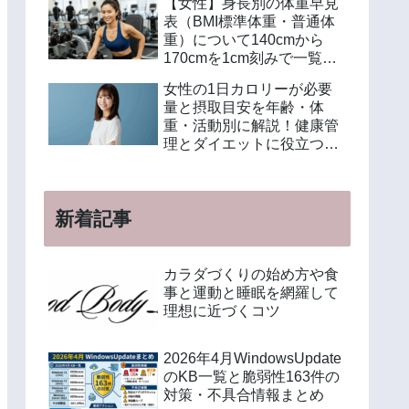
【女性】身長別の体重早見
表（BMI標準体重・普通体
重）について140cmから
170cmを1cm刻みで一覧解
説！年齢別や美容体重の計
女性の1日カロリーが必要
算方法も紹介
量と摂取目安を年齢・体
重・活動別に解説！健康管
理とダイエットに役立つ計
算方法と食事例
新着記事
カラダづくりの始め方や食
事と運動と睡眠を網羅して
理想に近づくコツ
2026年4月WindowsUpdate
のKB一覧と脆弱性163件の
対策・不具合情報まとめ