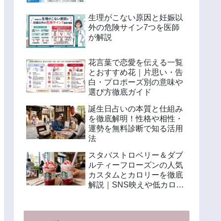
生理がこない原因と妊娠以
外の危険サイン7つを医師
が解説
花言葉で恋愛を伝える一覧
とおすすめ花｜片思い・告
白・プロポーズ別の意味や
選び方徹底ガイド
誕生日占いの本質と仕組み
を徹底解明！性格や相性・
運勢を無料診断で知る活用
法
スタバストロベリー＆ダブ
ルティーフローズンの人気
カスタムとカロリーを徹底
解説｜SNS映えや低カロリ
ー注文法も紹介