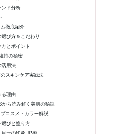
レンド分析
ト
テム徹底紹介
の選び方＆こだわり
い方とポイント
維持の秘密
の活用法
前のスキンケア実践法
わる理由
Sから読み解く美肌の秘訣
ップコスメ・カラー解説
ー選びと塗り方
目元の印象UP術