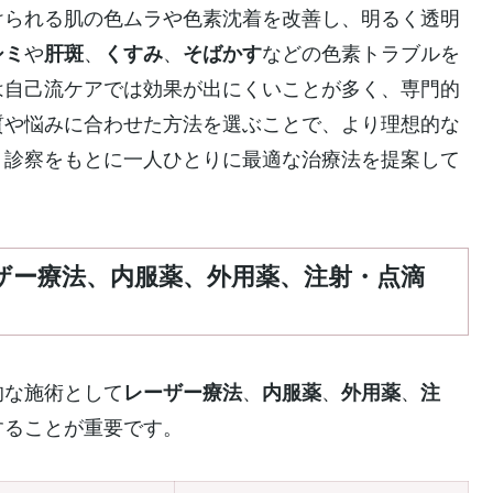
けられる肌の色ムラや色素沈着を改善し、明るく透明
シミ
や
肝斑
、
くすみ
、
そばかす
などの色素トラブルを
は自己流ケアでは効果が出にくいことが多く、専門的
質や悩みに合わせた方法を選ぶことで、より理想的な
、診察をもとに一人ひとりに最適な治療法を提案して
ーザー療法、内服薬、外用薬、注射・点滴
的な施術として
レーザー療法
、
内服薬
、
外用薬
、
注
することが重要です。