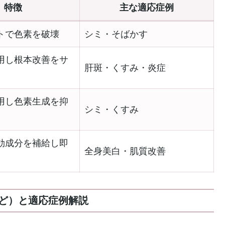
特徴
主な適応症例
トで色素を破壊
シミ・そばかす
用し根本改善をサ
肝斑・くすみ・炎症
用し色素生成を抑
シミ・くすみ
効成分を補給し即
全身美白・肌質改善
ど）と適応症例解説