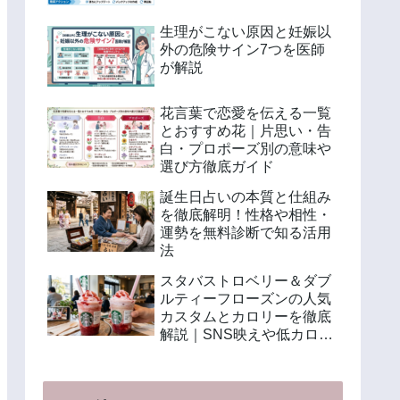
生理がこない原因と妊娠以
外の危険サイン7つを医師
が解説
花言葉で恋愛を伝える一覧
とおすすめ花｜片思い・告
白・プロポーズ別の意味や
選び方徹底ガイド
誕生日占いの本質と仕組み
を徹底解明！性格や相性・
運勢を無料診断で知る活用
法
スタバストロベリー＆ダブ
ルティーフローズンの人気
カスタムとカロリーを徹底
解説｜SNS映えや低カロリ
ー注文法も紹介