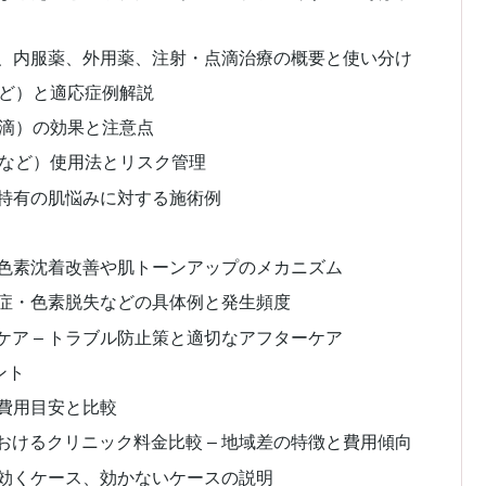
法、内服薬、外用薬、注射・点滴治療の概要と使い分け
ど）と適応症例解説
滴）の効果と注意点
など）使用法とリスク管理
性特有の肌悩みに対する施術例
 色素沈着改善や肌トーンアップのメカニズム
炎症・色素脱失などの具体例と発生頻度
ア – トラブル防止策と適切なアフターケア
ント
の費用目安と比較
けるクリニック料金比較 – 地域差の特徴と費用傾向
が効くケース、効かないケースの説明