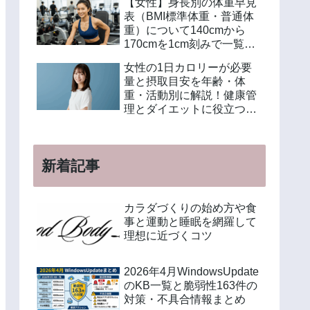
【女性】身長別の体重早見
表（BMI標準体重・普通体
重）について140cmから
170cmを1cm刻みで一覧解
説！年齢別や美容体重の計
女性の1日カロリーが必要
算方法も紹介
量と摂取目安を年齢・体
重・活動別に解説！健康管
理とダイエットに役立つ計
算方法と食事例
新着記事
カラダづくりの始め方や食
事と運動と睡眠を網羅して
理想に近づくコツ
2026年4月WindowsUpdate
のKB一覧と脆弱性163件の
対策・不具合情報まとめ