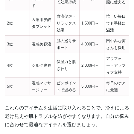
て効果持続
腹に使える
ド
血流促進・
忙しい毎日
入浴用炭酸
2位
リラックス
1,500円～
でも手軽に
タブレット
効果
温活
肌の巡りサ
田中みな実
3位
温感美容液
4,000円～
ポート
さんも愛用
アラフォ
保温力と肌
4位
シルク腹巻
2,000円～
ー・アラフ
ざわり
ィフ支持
温感マッサ
ピンポイン
毎日のケア
5位
5,000円～
ージャー
トで温める
に最適
これらのアイテムを生活に取り入れることで、冷えによる
老け見えや肌トラブルを防ぎやすくなります。自分の悩み
に合わせて最適なアイテムを選びましょう。