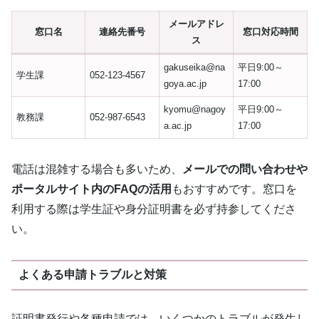
メールアドレ
窓口名
連絡先番号
窓口対応時間
ス
gakuseika@na
平日9:00～
学生課
052-123-4567
goya.ac.jp
17:00
kyomu@nagoy
平日9:00～
教務課
052-987-6543
a.ac.jp
17:00
電話は混雑する場合も多いため、
メールでの問い合わせや
ポータルサイト内のFAQの活用
もおすすめです。窓口を
利用する際は学生証や身分証明書を必ず持参してくださ
い。
よくある申請トラブルと対策
証明書発行や各種申請では、いくつかのトラブルが発生し