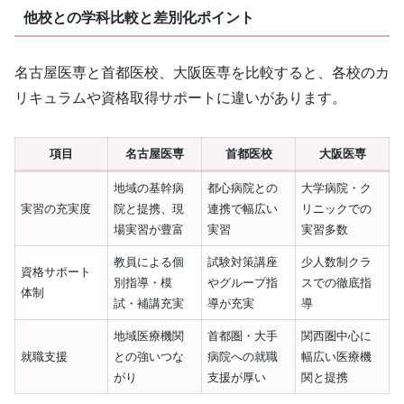
他校との学科比較と差別化ポイント
名古屋医専と首都医校、大阪医専を比較すると、各校のカ
リキュラムや資格取得サポートに違いがあります。
項目
名古屋医専
首都医校
大阪医専
地域の基幹病
都心病院との
大学病院・ク
実習の充実度
院と提携、現
連携で幅広い
リニックでの
場実習が豊富
実習
実習多数
教員による個
試験対策講座
少人数制クラ
資格サポート
別指導・模
やグループ指
スでの徹底指
体制
試・補講充実
導が充実
導
地域医療機関
首都圏・大手
関西圏中心に
就職支援
との強いつな
病院への就職
幅広い医療機
がり
支援が厚い
関と提携