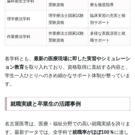
歯科衛生士学科
受験資格
療を徹底指導
理学療法士国家試験
臨床実習の充実と個
理学療法学科
受験資格
別サポート
作業療法士国家試験
多様な実践演習と就
作業療法学科
受験資格
職サポート
各学科とも、
最新の医療現場に即した実習やシミュレーシ
ョン教育
を取り入れており、資格取得に直結する内容と、
学生一人ひとりへのきめ細かなサポート体制が整っていま
す。
就職実績と卒業生の活躍事例
名古屋医専は、医療・福祉分野での高い就職実績を誇りま
す。最新データでは、全学科で
就職率がほぼ100％
に達し