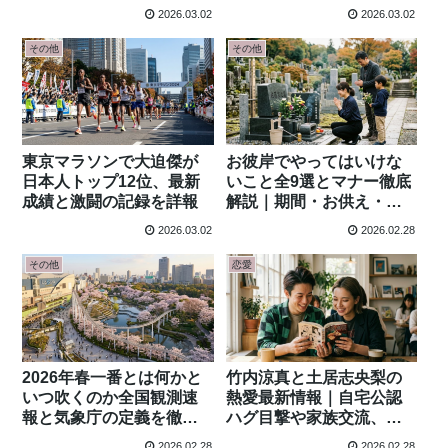
Amazon手順完全ガイド
説
2026.03.02
2026.03.02
その他
その他
東京マラソンで大迫傑が
お彼岸でやってはいけな
日本人トップ12位、最新
いこと全9選とマナー徹底
成績と激闘の記録を詳報
解説｜期間・お供え・墓
参りの基本ガイド
2026.03.02
2026.02.28
その他
恋愛
2026年春一番とは何かと
竹内涼真と土居志央梨の
いつ吹くのか全国観測速
熱愛最新情報｜自宅公認
報と気象庁の定義を徹底
ハグ目撃や家族交流、
解説
10DANCE共演から最新証
2026.02.28
2026.02.28