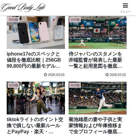
メニュー
その他
その他
iphone17eのスペックと
侍ジャパンのスタメンを
値段を徹底比較｜256GB
井端監督が発表した最新
99,800円の最新モデルと
一覧と起用意図を徹底解
発売日・進化ポイント解
説
2026.03.03
2026.03.02
説
その他
その他
tiktokライトのポイント交
菊池雄星の妻や子供と実
換で損しない最新ルール
家情報および年俸推移ま
とPayPay・楽天・
で全プロフィール徹底解