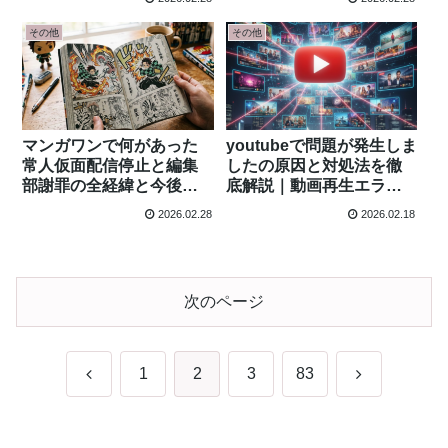
拠まとめ
その他
その他
マンガワンで何があった
youtubeで問題が発生しま
常人仮面配信停止と編集
したの原因と対処法を徹
部謝罪の全経緯と今後の
底解説｜動画再生エラー
影響解説
やiPhone・PC不具合まで
2026.02.28
2026.02.18
解決
次のページ
前
次
1
2
3
83
へ
へ