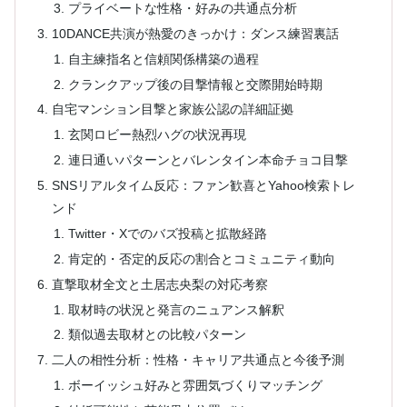
プライベートな性格・好みの共通点分析
10DANCE共演が熱愛のきっかけ：ダンス練習裏話
自主練指名と信頼関係構築の過程
クランクアップ後の目撃情報と交際開始時期
自宅マンション目撃と家族公認の詳細証拠
玄関ロビー熱烈ハグの状況再現
連日通いパターンとバレンタイン本命チョコ目撃
SNSリアルタイム反応：ファン歓喜とYahoo検索トレ
ンド
Twitter・Xでのバズ投稿と拡散経路
肯定的・否定的反応の割合とコミュニティ動向
直撃取材全文と土居志央梨の対応考察
取材時の状況と発言のニュアンス解釈
類似過去取材との比較パターン
二人の相性分析：性格・キャリア共通点と今後予測
ボーイッシュ好みと雰囲気づくりマッチング