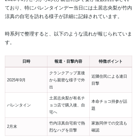
ており、特にバレンタインデー当日には土居志央梨が竹内
涼真の自宅を訪れる様子が詳細に記録されています。
時系列で整理すると、以下のような流れが報じられていま
す。
日時
報道・目撃内容
特徴ポイント
クランクアップ直後
近隣住民による連日
2025年9月
から親密な様子で外
目撃
出
土居志央梨が有名チ
本命チョコ持参が話
バレンタイン
ョコ店で購入後、自
題
宅へ
竹内涼真自宅前で熱
家族同伴での交流も
2月末
烈なハグを目撃
確認