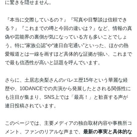
に驚きを隠せません。
『本当に交際しているの？』『写真や目撃談は信頼でき
る？』『これまでの噂と今回の違いは？』など、情報の真
偽や芸能界の裏側が気になっている方も多いことでしょ
う。特に“家族公認”や“連日自宅通い”といった、ほかの熱
愛報道とは一線を画すほど具体的な証拠が揃い、これまで
で最も信憑性が高いと話題を呼んでいます。
さらに、土居志央梨さんのバレエ歴15年という華麗な経
歴や、10DANCEでの共演から発展したとされる関係性に
も注目が集まり、SNS上では「最高！」と歓喜する声が
連日投稿されています。
このページでは、主要メディアの独自取材内容や事務所コ
メント、ファンのリアルな声まで、
最新の事実と具体的な