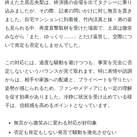
終えた土居志央梨は、終演後の会場を出てタクシーに乗り
込みましたが、その際、記者の問いかけに対し無言を貫き
ました。自宅マンションに到着後、竹内涼真と妹・弟の姿
も見られる中、再度直撃取材を受けた場面で、土居は微笑
みながら「また、ゆっくり……」とだけ返答し、交際につ
いて肯定も否定もしませんでした。
この対応には、過度な騒動を避けつつも、事実を完全に否
定しないというバランスが見て取れます。特に表情や語調
からは、相手や家族への配慮と、プライベートを守りたい
姿勢が感じられるため、ファンやメディアにも一定の理解
を促す効果がありました。冷静に状況を受け止めている様
子は、信頼感を高めるポイントとなっています。
無言から微笑みに変わる対応が好印象
否定も肯定もしない発言で騒動を激化させない