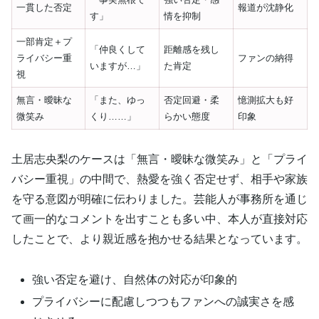
一貫した否定
報道が沈静化
す」
情を抑制
一部肯定＋プ
「仲良くして
距離感を残し
ライバシー重
ファンの納得
いますが…」
た肯定
視
無言・曖昧な
「また、ゆっ
否定回避・柔
憶測拡大も好
微笑み
くり……」
らかい態度
印象
土居志央梨のケースは「無言・曖昧な微笑み」と「プライ
バシー重視」の中間で、熱愛を強く否定せず、相手や家族
を守る意図が明確に伝わりました。芸能人が事務所を通じ
て画一的なコメントを出すことも多い中、本人が直接対応
したことで、より親近感を抱かせる結果となっています。
強い否定を避け、自然体の対応が印象的
プライバシーに配慮しつつもファンへの誠実さを感