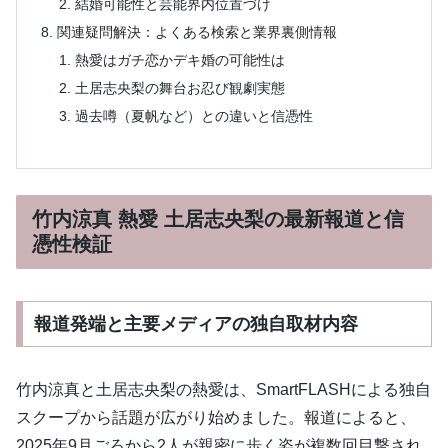
結婚可能性と芸能界内位置づけ
関連疑問解決：よくある検索と業界裏側情報
熱愛はガチ恋かデキ婚の可能性は
土居志央梨の舞台お忍び観劇実態
過去噂（夏帆など）との違いと信憑性
竹内涼真 熱愛 土居志央梨の最新報道と信
憑性検証
報道発端と主要メディアの独自取材内容
竹内涼真と土居志央梨の熱愛は、SmartFLASHによる独自
スクープから話題が広がり始めました。報道によると、
2025年9月ごろから2人が親密に歩く姿が複数回目撃され