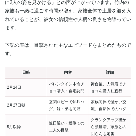
に2人の姿を見かける」との声が上がっています。竹内の
家族も一緒に過ごす時間が増え、家族全体で土居を迎え入
れていることが、彼女の信頼性や人柄の良さを物語ってい
ます。
下記の表は、目撃された主なエピソードをまとめたもので
す。
日時
内容
詳細
バレンタイン本命チ
舞台後、人気店でチ
2月14日
ョコ購入・自宅訪問
ョコを購入し直行
玄関ロビーで熱烈ハ
家族同伴で温かい交
2月27日朝
グ、妹・弟も同席
流、自然体でのハグ
クランクアップ後か
連日通い・近隣での
9月以降
ら頻度増、家族との
二人の目撃
団らんも定番