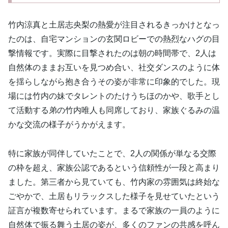
竹内涼真と土居志央梨の熱愛が注目されるきっかけとなっ
たのは、自宅マンションの玄関ロビーでの熱烈なハグの目
撃情報です。実際に目撃されたのは朝の時間帯で、2人は
自然体のままお互いを見つめ合い、社交ダンスのように体
を揺らしながら抱き合うその姿が非常に印象的でした。現
場には竹内の妹でタレントのたけうちほのかや、歌手とし
て活動する弟の竹内唯人も同席しており、家族ぐるみの温
かな交流の様子がうかがえます。
特に家族が同伴していたことで、2人の関係が単なる交際
の枠を超え、家族公認であるという信頼性が一段と高まり
ました。第三者から見ていても、竹内家の雰囲気は終始な
ごやかで、土居もリラックスした様子を見せていたという
証言が複数寄せられています。まるで家族の一員のように
自然体で振る舞う土居の姿が、多くのファンの共感を呼ん