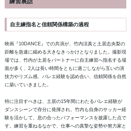
練習裏話
自主練指名と信頼関係構築の過程
映画『10DANCE』での共演が、竹内涼真と土居志央梨の
距離を急速に縮める大きなきっかけとなりました。撮影現
場では、竹内が土居をパートナーに自主練習へ指名する場
面が多く、2人は長い時間をともに過ごしながら互いの演
技力やリズム感、バレエ経験を認め合い、信頼関係を自然
に築いていきました。
特に注目すべきは、土居の15年間にわたるバレエ経験が
ダンスシーンで存分に発揮され、竹内も自身のサッカー経
験を活かして、息の合ったパフォーマンスを披露した点で
す。練習を重ねるなかで、仕事への真摯な姿勢や努力家と