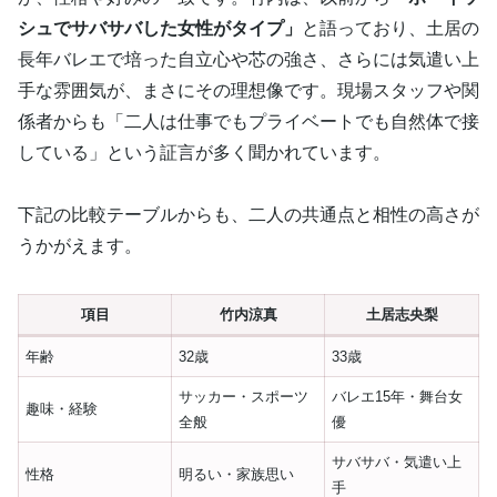
シュでサバサバした女性がタイプ」
と語っており、土居の
長年バレエで培った自立心や芯の強さ、さらには気遣い上
手な雰囲気が、まさにその理想像です。現場スタッフや関
係者からも「二人は仕事でもプライベートでも自然体で接
している」という証言が多く聞かれています。
下記の比較テーブルからも、二人の共通点と相性の高さが
うかがえます。
項目
竹内涼真
土居志央梨
年齢
32歳
33歳
サッカー・スポーツ
バレエ15年・舞台女
趣味・経験
全般
優
サバサバ・気遣い上
性格
明るい・家族思い
手