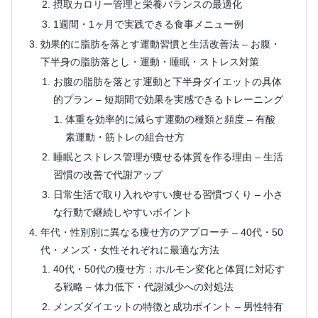
摂取カロリー管理と栄養バランスの最適化
1週間・1ヶ月で実践できる食事メニュー例
効果的に脂肪を落とす運動習慣と生活改善法 – お腹・
下半身の脂肪落とし・運動・睡眠・ストレス対策
お腹の脂肪を落とす運動と下半身ダイエットの具体
的プラン – 短期間で効果を実感できるトレーニング
体重を効率的に減らす運動の種類と頻度 – 有酸
素運動・筋トレの組合せ方
睡眠とストレス管理が痩せる体質を作る理由 – 生活
習慣の改善で代謝アップ
日常生活で取り入れやすい痩せる習慣づくり – 小さ
な行動で継続しやすいポイント
年代・性別別に異なる痩せ方のアプローチ – 40代・50
代・メンズ・女性それぞれに最適な方法
40代・50代の痩せ方：ホルモン変化と体質に対応す
る戦略 – 体力低下・代謝減少への対処法
メンズダイエットの特徴と成功ポイント – 男性特有