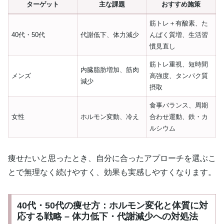
ターゲット
主な課題
おすすめ施策
筋トレ＋有酸素、た
40代・50代
代謝低下、体力減少
んぱく質増、生活習
慣見直し
筋トレ重視、短時間
内臓脂肪増加、筋肉
メンズ
高強度、タンパク質
減少
摂取
食事バランス、周期
女性
ホルモン変動、冷え
合わせ運動、鉄・カ
ルシウム
痩せたいと思ったとき、自分に合ったアプローチを選ぶこ
とで無理なく続けやすく、効果も実感しやすくなります。
40代・50代の痩せ方：ホルモン変化と体質に対
応する戦略 – 体力低下・代謝減少への対処法