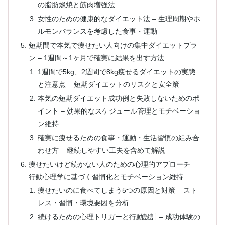
の脂肪燃焼と筋肉増強法
女性のための健康的なダイエット法 – 生理周期やホ
ルモンバランスを考慮した食事・運動
短期間で本気で痩せたい人向けの集中ダイエットプラ
ン – 1週間～1ヶ月で確実に結果を出す方法
1週間で5kg、2週間で8kg痩せるダイエットの実態
と注意点 – 短期ダイエットのリスクと安全策
本気の短期ダイエット成功例と失敗しないためのポ
イント – 効果的なスケジュール管理とモチベーショ
ン維持
確実に痩せるための食事・運動・生活習慣の組み合
わせ方 – 継続しやすい工夫を含めて解説
痩せたいけど続かない人のための心理的アプローチ –
行動心理学に基づく習慣化とモチベーション維持
痩せたいのに食べてしまう5つの原因と対策 – スト
レス・習慣・環境要因を分析
続けるための心理トリガーと行動設計 – 成功体験の