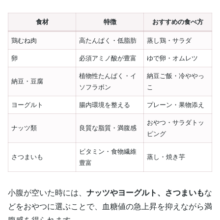
食材
特徴
おすすめの食べ方
鶏むね肉
高たんぱく・低脂肪
蒸し鶏・サラダ
卵
必須アミノ酸が豊富
ゆで卵・オムレツ
植物性たんぱく・イ
納豆ご飯・冷ややっ
納豆・豆腐
ソフラボン
こ
ヨーグルト
腸内環境を整える
プレーン・果物添え
おやつ・サラダトッ
ナッツ類
良質な脂質・満腹感
ピング
ビタミン・食物繊維
さつまいも
蒸し・焼き芋
豊富
小腹が空いた時には、
ナッツやヨーグルト、さつまいも
な
どをおやつに選ぶことで、血糖値の急上昇を抑えながら満