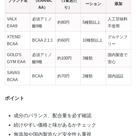
ブランド名
（EAA/BC
（1食あた
ーション
添加
AA）
り）
VALX
必須アミノ
人工甘味料
約80円
5種類以上
EAA9
酸9種
不使用
XTEND
グルテンフ
BCAA 2:1:1
約60円
10種類以上
BCAA
リー
GOLD’S
必須アミノ
国内製造で
約100円
3種類
GYM EAA
酸9種
安心
SAVAS
BCAA
約70円
2種類
国内認証
BCAA
ポイント
成分のバランス、配合量を必ず確認
続けやすい価格と味があるかチェック
無添加や国内製造など安全性も重視