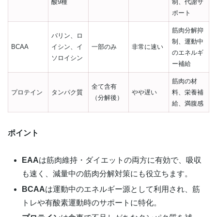
酸9種
制、代謝サ
ポート
筋肉分解抑
バリン、ロ
制、運動中
BCAA
イシン、イ
一部のみ
非常に速い
のエネルギ
ソロイシン
ー補給
筋肉の材
全て含有
プロテイン
タンパク質
やや遅い
料、栄養補
（分解後）
給、満腹感
ポイント
EAA
は筋肉維持・ダイエットの両方に有効で、吸収
も速く、減量中の筋肉分解対策にも役立ちます。
BCAA
は運動中のエネルギー源として利用され、筋
トレや有酸素運動時のサポートに特化。