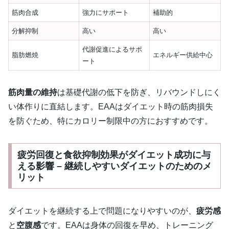
筋肉合成
強力にサポート
補助的
分解抑制
高い
高い
代謝促進によるサポ
脂肪燃焼
エネルギー供給中心
ート
筋肉量の維持
は基礎代謝の低下を防ぎ、リバウンドしにく
い体作りに直結します。EAAはダイエット時の筋肉損失
を防ぐため、特にカロリー制限中の方におすすめです。
疲労回復と食欲抑制効果がダイエット成功に与
える影響 – 継続しやすいダイエットのためのメ
リット
ダイエットを継続する上で問題になりやすいのが、
疲労感
と
空腹感
です。EAAは身体の回復を早め、トレーニング