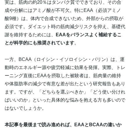
実は、筋肉の約20％はタンパク質でできており、その合
成や分解にはアミノ酸が不可欠。特にEAA（必須アミノ
酸9種）は、体内で合成できないため、外部からの摂取が
必須です。ダイエット時の筋肉減少リスクを抑え、基礎代
謝を維持するためには、
EAAをバランスよく補給するこ
とが科学的にも推奨されています
。
一方、BCAA（ロイシン・イソロイシン・バリン）は、運
動時のエネルギー源や疲労軽減に効果を発揮。実際、トレ
ーニング直後にEAAを摂取した被験者は、筋肉量の維持
や体脂肪率の減少で有意な差が出たという研究報告もあり
ます。ですが、「どちらを選ぶべきか」「どう使い分けれ
ばいいのか」といった具体的な悩みを抱える方も多いので
はないでしょうか。
本記事を最後まで読み進めれば、EAAとBCAAの違いか