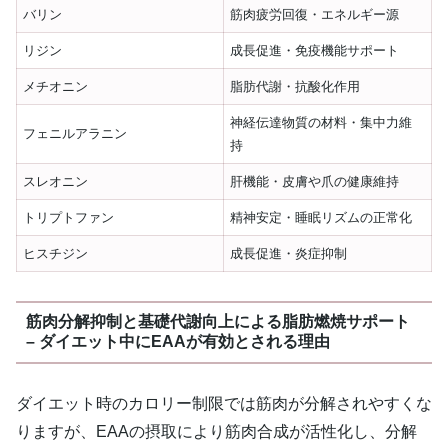
バリン
筋肉疲労回復・エネルギー源
リジン
成長促進・免疫機能サポート
メチオニン
脂肪代謝・抗酸化作用
神経伝達物質の材料・集中力維
フェニルアラニン
持
スレオニン
肝機能・皮膚や爪の健康維持
トリプトファン
精神安定・睡眠リズムの正常化
ヒスチジン
成長促進・炎症抑制
筋肉分解抑制と基礎代謝向上による脂肪燃焼サポート
– ダイエット中にEAAが有効とされる理由
ダイエット時のカロリー制限では筋肉が分解されやすくな
りますが、EAAの摂取により筋肉合成が活性化し、分解