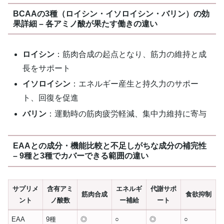
BCAAの3種（ロイシン・イソロイシン・バリン）の効
果詳細 – 各アミノ酸が果たす働きの違い
ロイシン
：筋肉合成の起点となり、筋力の維持と成
長をサポート
イソロイシン
：エネルギー産生と持久力のサポー
ト、回復を促進
バリン
：運動時の筋肉疲労軽減、集中力維持に寄与
EAAとの成分・機能比較と不足しがちな成分の補完性
– 9種と3種でカバーできる範囲の違い
サプリメ
含有アミ
エネルギ
代謝サポ
筋肉合成
食欲抑制
ント
ノ酸数
ー補給
ート
EAA
9種
◎
○
◎
○