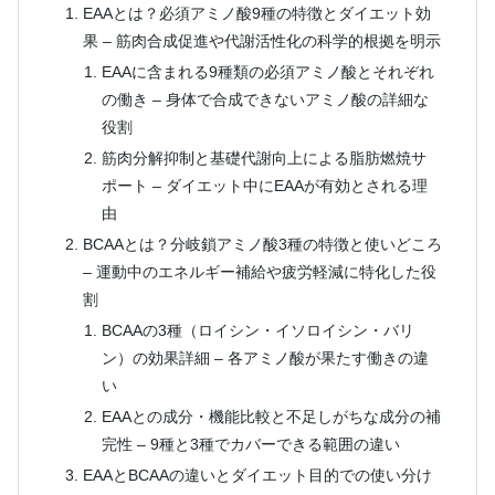
EAAとは？必須アミノ酸9種の特徴とダイエット効
果 – 筋肉合成促進や代謝活性化の科学的根拠を明示
EAAに含まれる9種類の必須アミノ酸とそれぞれ
の働き – 身体で合成できないアミノ酸の詳細な
役割
筋肉分解抑制と基礎代謝向上による脂肪燃焼サ
ポート – ダイエット中にEAAが有効とされる理
由
BCAAとは？分岐鎖アミノ酸3種の特徴と使いどころ
– 運動中のエネルギー補給や疲労軽減に特化した役
割
BCAAの3種（ロイシン・イソロイシン・バリ
ン）の効果詳細 – 各アミノ酸が果たす働きの違
い
EAAとの成分・機能比較と不足しがちな成分の補
完性 – 9種と3種でカバーできる範囲の違い
EAAとBCAAの違いとダイエット目的での使い分け