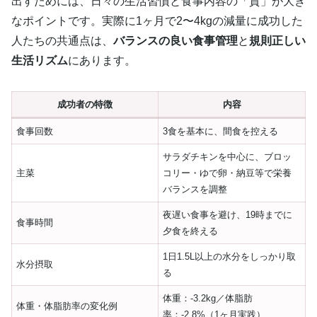
出すためには、日々の生活習慣と食事内容の「質」が大き
なポイントです。実際に1ヶ月で2〜4kgの減量に成功した
人たちの共通点は、
バランスの良い食事管理
と
規則正しい
生活リズム
にあります。
成功者の特徴
内容
食事回数
3食を基本に、間食を控える
サラダチキンを中心に、ブロッ
主菜
コリー・ゆで卵・納豆等で栄養
バランスを調整
夜遅い食事を避け、19時までに
食事時間
夕食を終える
1日1.5L以上の水分をしっかり取
水分摂取
る
体重：-3.2kg／体脂肪
体重・体脂肪率の変化例
率：-2.8%（1ヶ月実践）