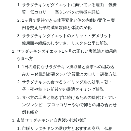
サラダチキンがダイエットに向いている理由 – 低糖
質・低カロリー・高タンパクの特徴を詳述
1ヶ月で期待できる体重変化と体の内側の変化 – 実
例を交えた平均減量数値と体調の変化
サラダチキンダイエットのメリット・デメリット –
健康面や継続のしやすさ、リスクを公平に解説
サラダチキンダイエット1ヶ月の正しい実践法と効果的
な食べ方
1日の適切なサラダチキン摂取量と食事への組み込
み方 – 体重別必要タンパク質量とカロリー調整方法
サラダチキンの食べるタイミング別の効果 – 朝・
昼・夜や筋トレ前後での最適タイミング解説
食べ方の工夫と飽きずに続けるための味付け・アレ
ンジレシピ – ブロッコリーやゆで卵との組み合わせ
例も紹介
市販サラダチキンと自家製の比較検証
市販サラダチキンの選び方とおすすめ商品 – 低糖