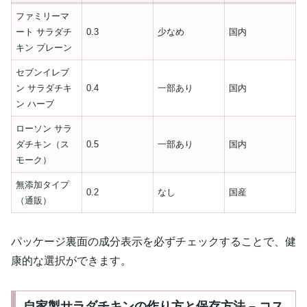
ファミリーマ
ート サラダチ
0.3
少なめ
国内
キン プレーン
セブンイレブ
ン サラダチキ
0.4
一部あり
国内
ン ハーブ
ローソン サラ
ダチキン（ス
0.5
一部あり
国内
モーク）
無添加タイプ
0.2
なし
国産
（通販）
パッケージ裏面の成分表示を必ずチェックすることで、健
康的な選択ができます。
自家製サラダチキンの作り方と保存方法 – コス