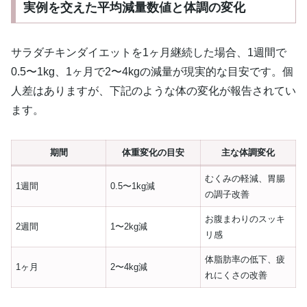
実例を交えた平均減量数値と体調の変化
サラダチキンダイエットを1ヶ月継続した場合、1週間で
0.5〜1kg、1ヶ月で2〜4kgの減量が現実的な目安です。個
人差はありますが、下記のような体の変化が報告されてい
ます。
期間
体重変化の目安
主な体調変化
むくみの軽減、胃腸
1週間
0.5〜1kg減
の調子改善
お腹まわりのスッキ
2週間
1〜2kg減
リ感
体脂肪率の低下、疲
1ヶ月
2〜4kg減
れにくさの改善