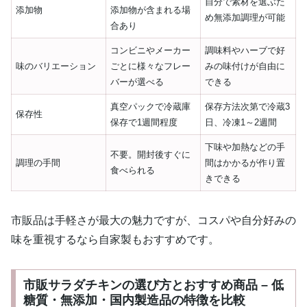
自分で素材を選ぶた
添加物
添加物が含まれる場
め無添加調理が可能
合あり
コンビニやメーカー
調味料やハーブで好
味のバリエーション
ごとに様々なフレー
みの味付けが自由に
バーが選べる
できる
真空パックで冷蔵庫
保存方法次第で冷蔵3
保存性
保存で1週間程度
日、冷凍1～2週間
下味や加熱などの手
不要。開封後すぐに
調理の手間
間はかかるが作り置
食べられる
きできる
市販品は手軽さが最大の魅力ですが、コスパや自分好みの
味を重視するなら自家製もおすすめです。
市販サラダチキンの選び方とおすすめ商品 – 低
糖質・無添加・国内製造品の特徴を比較