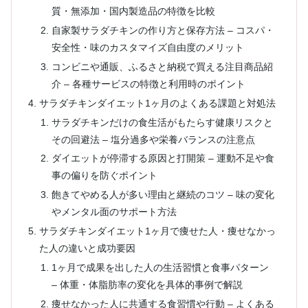
質・無添加・国内製造品の特徴を比較
自家製サラダチキンの作り方と保存方法 – コスパ・
安全性・味のカスタマイズ自由度のメリット
コンビニや通販、ふるさと納税で買える注目商品紹
介 – 各種サービスの特徴と利用時のポイント
サラダチキンダイエット1ヶ月のよくある課題と対処法
サラダチキンだけの食生活がもたらす健康リスクと
その回避法 – 塩分過多や栄養バランスの注意点
ダイエットが停滞する原因と打開策 – 運動不足や食
事の偏りを防ぐポイント
飽きてやめる人が多い理由と継続のコツ – 味の変化
やメンタル面のサポート方法
サラダチキンダイエット1ヶ月で痩せた人・痩せなかっ
た人の違いと成功要因
1ヶ月で成果を出した人の生活習慣と食事パターン
– 体重・体脂肪率の変化を具体的事例で解説
痩せなかった人に共通する食習慣や行動 – よくある