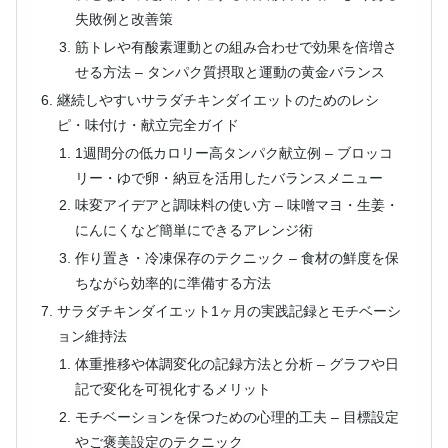
失敗例と改善策
筋トレや有酸素運動との組み合わせで効果を倍増さ
せる方法 – タンパク質摂取と運動の黄金バランス
継続しやすいサラダチキンダイエットのためのレシ
ピ・味付け・献立完全ガイド
1週間分の低カロリー高タンパク献立例 – ブロッコ
リー・ゆで卵・納豆を活用したバランスメニュー
味変アイデアと調味料の使い方 – 味噌マヨ・生姜・
にんにくなど簡単にできるアレンジ術
作り置き・冷凍保存のテクニック – 食材の鮮度を保
ちながら効率的に準備する方法
サラダチキンダイエット1ヶ月の実践記録とモチベーシ
ョン維持法
体重推移や体調変化の記録方法と分析 – グラフや日
記で変化を可視化するメリット
モチベーションを保つための心理的工夫 – 目標設定
やご褒美設定のテクニック