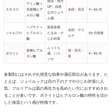
保湿・弾力
アミノ酸＋
UP、自然
スネコス
非架橋ヒア
全顔・目元
4～6か月
なボリュー
ルロン酸
ム感
ペプチド＋
肌質改善、
全顔・デコ
ジャルプロ
ヒアルロン
たるみ・小
6か月前後
ルテ
酸
じわ対策
ふっくら
架橋ヒアル
頬・目元・
ボライト
感、ハリ、
6～9か月
ロン酸
首
ツヤ
各製剤にはそれぞれ得意な効果や適応部位があります。た
とえば、ジュベルックは目の下のクマや小じわ対策に人
気。プルリアルは肌の再生力を高めたい方におすすめされ
ることが多いです。ボライトはヒアルロン酸の特性を活か
した保湿とハリ感が特徴です。