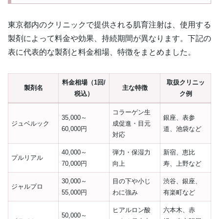
東京都内のクリニックで提供される肌育注射は、使用する
製剤によって料金や効果、持続期間が異なります。下記の
表に代表的な製剤と料金相場、特徴をまとめました。
料金相場（1回/
取扱クリニッ
製剤名
主な特徴
税込）
ク例
コラーゲン生
35,000～
銀座、表参
ジュベルック
成促進・目元
60,000円
道、池袋など
対応
40,000～
弾力・保湿力
新宿、恵比
プルリアル
70,000円
向上
寿、上野など
30,000～
目の下や小じ
渋谷、銀座、
ジャルプロ
55,000円
わに強み
有楽町など
ヒアルロン酸
六本木、赤
50,000～