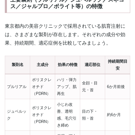
ス／ジャルプロ／ボライト等）の特徴
東京都内の美容クリニックで採用されている肌育注射に
は、さまざまな製剤が存在します。それぞれの成分や効
果、持続期間、適応症例を比較してみましょう。
持続期間目
製剤名
主成分
効果の特徴
適応部位
安
ポリヌクレ
ハリ・弾力
全顔・目
プルリアル
オチド
アップ、肌
6か月前後
元・首
（PDRN）
再生
小じわ改
ポリヌクレ
ジュベルッ
善、透明
目の下・
オチド
約6か月
ク
感、毛穴引
頬・首
（PDRN）
き締め