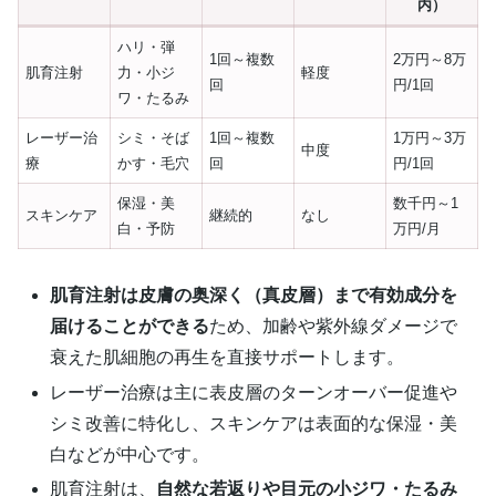
内）
ハリ・弾
1回～複数
2万円～8万
肌育注射
力・小ジ
軽度
回
円/1回
ワ・たるみ
レーザー治
シミ・そば
1回～複数
1万円～3万
中度
療
かす・毛穴
回
円/1回
保湿・美
数千円～1
スキンケア
継続的
なし
白・予防
万円/月
肌育注射は皮膚の奥深く（真皮層）まで有効成分を
届けることができる
ため、加齢や紫外線ダメージで
衰えた肌細胞の再生を直接サポートします。
レーザー治療は主に表皮層のターンオーバー促進や
シミ改善に特化し、スキンケアは表面的な保湿・美
白などが中心です。
肌育注射は、
自然な若返りや目元の小ジワ・たるみ