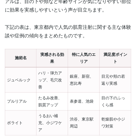
アルは、目の下や頬など年齢サインが気になりやすい部位
に効果を実感しやすいという声が目立ちます。
下記の表は、東京都内で人気の肌育注射に関する主な体験
談や症例の傾向をまとめたものです。
実感される効
特に人気のエ
満足度ポイン
施術名
果
リア
ト
ハリ・弾力ア
銀座、新宿、
目元や頬の若
ジュベルック
ップ、毛穴改
恵比寿
返り実感
善
たるみ改善、
目の下のふっ
プルリアル
表参道、池袋
肌質アップ
くら感
うるおい補
渋谷、東京駅
乾燥肌や小ジ
ボライト
充、小ジワケ
周辺
ワ対策
ア