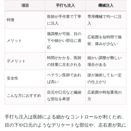
項目
手打ち注入
機械注入
医師が手作業で丁寧
専用機械で均一に注
特徴
に注入
入
微調整が可能、目の
広範囲を短時間で施
メリット
下や細かい部位に適
術、痛みが少ない
応
時間がかかる、医師
細かい調整が難しい
デメリット
の技量に左右される
場合がある
ベテラン医師であれ
誰が施術しても一定
安全性
ば高い
の仕上がり
目元や口元など繊細
広範囲や時短重視の
こんな方におすすめ
な部位を希望
方
手打ち注入は医師による細かなコントロールが利くため、
目の下や口元のようなデリケートな部位や、左右差が気に