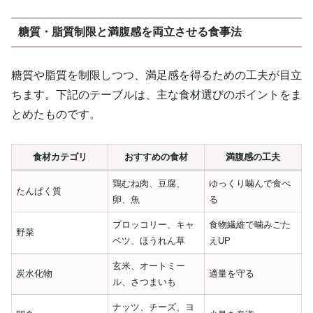
糖質・脂質制限と満腹感を両立させる食事法
糖質や脂質を制限しつつ、満足感を得るための工夫が目立
ちます。下記のテーブルは、主な食材選びのポイントをま
とめたものです。
食材カテゴリ
おすすめの食材
満腹感の工夫
鶏むね肉、豆腐、
ゆっくり噛んで食べ
たんぱく質
卵、魚
る
ブロッコリー、キャ
食物繊維で噛みごた
野菜
ベツ、ほうれん草
えUP
玄米、オートミー
炭水化物
適量を守る
ル、さつまいも
ナッツ、チーズ、ヨ