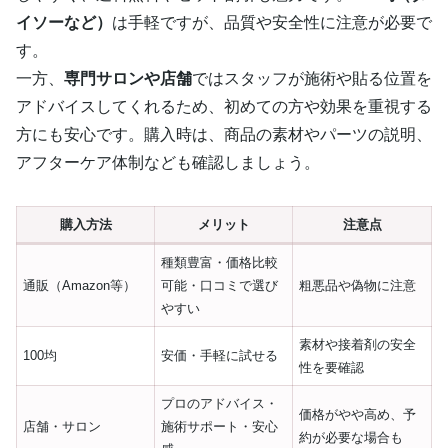
イソーなど）
は手軽ですが、品質や安全性に注意が必要で
す。
一方、
専門サロンや店舗
ではスタッフが施術や貼る位置を
アドバイスしてくれるため、初めての方や効果を重視する
方にも安心です。購入時は、商品の素材やパーツの説明、
アフターケア体制なども確認しましょう。
購入方法
メリット
注意点
種類豊富・価格比較
通販（Amazon等）
可能・口コミで選び
粗悪品や偽物に注意
やすい
素材や接着剤の安全
100均
安価・手軽に試せる
性を要確認
プロのアドバイス・
価格がやや高め、予
店舗・サロン
施術サポート・安心
約が必要な場合も