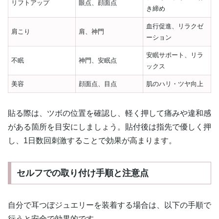
リフトアップ
眼点、顔面点
き締め
血行促進、リラクゼ
肩こり
肩、神門
ーション
安眠サポート、リラ
不眠
神門、安眠点
ックス
美容
顔面点、目点
肌のハリ・ツヤ向上
貼る際は、ツボの位置を確認し、軽く押して痛みや違和感
がある箇所を目安にしましょう。貼付後は指先で優しく押
し、1日数回刺激することで効果が高まります。
セルフでの取り付け手順と注意点
自分で耳つぼジュエリーを装着する場合は、以下の手順で
行うと安全で効果的です。