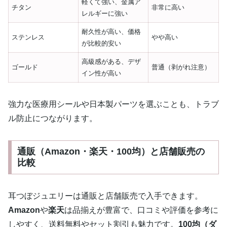
軽くて強い、金属ア
チタン
非常に高い
レルギーに強い
耐久性が高い、価格
ステンレス
やや高い
が比較的安い
高級感がある、デザ
ゴールド
普通（剥がれ注意）
イン性が高い
強力な医療用シールや日本製パーツを選ぶことも、トラブ
ル防止につながります。
通販（Amazon・楽天・100均）と店舗販売の
比較
耳つぼジュエリーは通販と店舗販売で入手できます。
Amazon
や
楽天
は品揃えが豊富で、口コミや評価を参考に
しやすく、送料無料やセット割引も魅力です。
100均（ダ