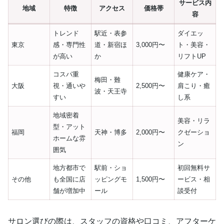
サービス内
地域
特徴
アクセス
価格帯
容
トレンド
駅近・表参
ダイエッ
東京
感・専門性
道・新宿ほ
3,000円〜
ト・美容・
が高い
か
リフトUP
コスパ重
健康ケア・
梅田・難
大阪
視・通いや
2,500円〜
肩こり・癒
波・天王寺
すい
し系
地域密着
美容・リラ
型・アット
福岡
天神・博多
2,000円〜
クゼーショ
ホームな雰
ン
囲気
地方都市で
駅前・ショ
初回無料サ
その他
も全国に店
ッピングモ
1,500円〜
ービス・相
舗が増加中
ール
談受付
サロン選びの際は、スタッフの資格や口コミ、アフターケ