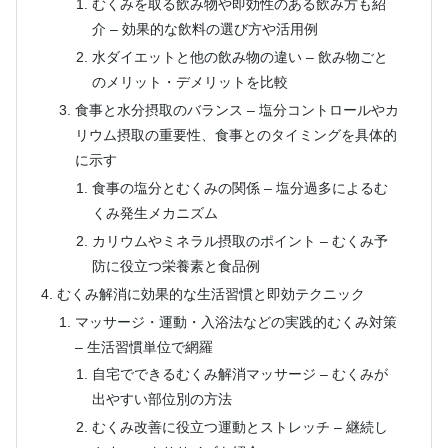
むくみを取る飲み物や即効性のある飲み方も紹
介 – 効果的な飲料の選び方や活用例
水ダイエットと他の飲み物の違い – 飲み物ごと
のメリット・デメリットを比較
食事と水分摂取のバランス – 塩分コントロールやカ
リウム摂取の重要性、食事とのタイミングを具体的
に示す
食事の塩分とむくみの関係 – 塩分過多によるむ
くみ発生メカニズム
カリウムやミネラル摂取のポイント – むくみ予
防に役立つ栄養素と食品例
むくみ解消に効果的な生活習慣と即効テクニック
マッサージ・運動・入浴法などの実践的むくみ対策
– 生活習慣単位で網羅
自宅でできるむくみ解消マッサージ – むくみが
出やすい部位別の方法
むくみ改善に役立つ運動とストレッチ – 継続し