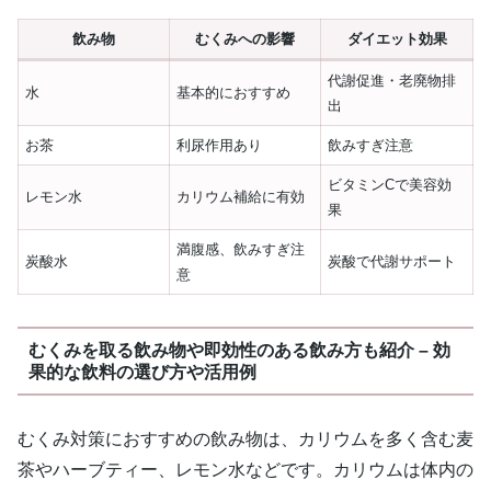
飲み物
むくみへの影響
ダイエット効果
代謝促進・老廃物排
水
基本的におすすめ
出
お茶
利尿作用あり
飲みすぎ注意
ビタミンCで美容効
レモン水
カリウム補給に有効
果
満腹感、飲みすぎ注
炭酸水
炭酸で代謝サポート
意
むくみを取る飲み物や即効性のある飲み方も紹介 – 効
果的な飲料の選び方や活用例
むくみ対策におすすめの飲み物は、カリウムを多く含む麦
茶やハーブティー、レモン水などです。カリウムは体内の