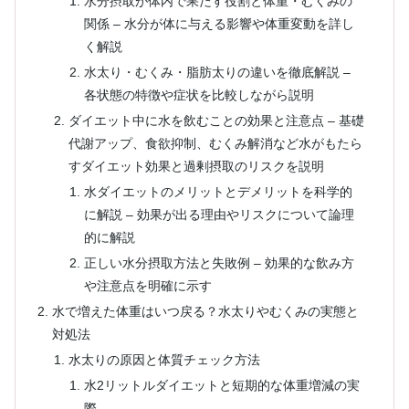
水分摂取が体内で果たす役割と体重・むくみの
関係 – 水分が体に与える影響や体重変動を詳し
く解説
水太り・むくみ・脂肪太りの違いを徹底解説 –
各状態の特徴や症状を比較しながら説明
ダイエット中に水を飲むことの効果と注意点 – 基礎
代謝アップ、食欲抑制、むくみ解消など水がもたら
すダイエット効果と過剰摂取のリスクを説明
水ダイエットのメリットとデメリットを科学的
に解説 – 効果が出る理由やリスクについて論理
的に解説
正しい水分摂取方法と失敗例 – 効果的な飲み方
や注意点を明確に示す
水で増えた体重はいつ戻る？水太りやむくみの実態と
対処法
水太りの原因と体質チェック方法
水2リットルダイエットと短期的な体重増減の実
際