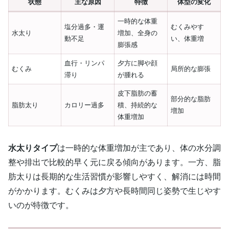
状態
主な原因
特徴
体型の変化
一時的な体重
塩分過多・運
むくみやす
水太り
増加、全身の
動不足
い、体重増
膨張感
血行・リンパ
夕方に脚や顔
むくみ
局所的な膨張
滞り
が腫れる
皮下脂肪の蓄
部分的な脂肪
脂肪太り
カロリー過多
積、持続的な
増加
体重増加
水太りタイプ
は一時的な体重増加が主であり、体の水分調
整や排出で比較的早く元に戻る傾向があります。一方、脂
肪太りは長期的な生活習慣が影響しやすく、解消には時間
がかかります。むくみは夕方や長時間同じ姿勢で生じやす
いのが特徴です。