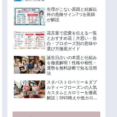
生理がこない原因と妊娠以
外の危険サイン7つを医師
が解説
花言葉で恋愛を伝える一覧
とおすすめ花｜片思い・告
白・プロポーズ別の意味や
選び方徹底ガイド
誕生日占いの本質と仕組み
を徹底解明！性格や相性・
運勢を無料診断で知る活用
法
スタバストロベリー＆ダブ
ルティーフローズンの人気
カスタムとカロリーを徹底
解説｜SNS映えや低カロリ
ー注文法も紹介