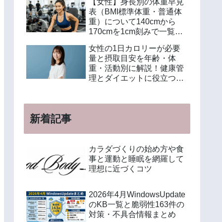
【女性】身長別の体重早見
表（BMI標準体重・普通体
重）について140cmから
170cmを1cm刻みで一覧解
説！年齢別や美容体重の計
女性の1日カロリーが必要
算方法も紹介
量と摂取目安を年齢・体
重・活動別に解説！健康管
理とダイエットに役立つ計
算方法と食事例
新着記事
カラダづくりの始め方や食
事と運動と睡眠を網羅して
理想に近づくコツ
2026年4月WindowsUpdate
のKB一覧と脆弱性163件の
対策・不具合情報まとめ