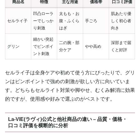
商品名
特徴
主な用途
価格帯
口コミ評価
凹凸ローラ
太もも・お
肌あたり優
セルライ子
ーでしっか
腹・ふくら
手ごろ
しく初心者
り刺激
はぎ
向き
細かい突起
二の腕・部
深部まで届
グリン
でピンポイ
やや高め
分ケア
くと好評
ント刺激
セルライ子は全身ケアや初めて使う方にぴったりで、グリ
ンはピンポイントで強めの刺激が欲しい方に向いていま
す。どちらもセルライト対策や脚やせ、むくみ解消に効果
的ですが、使用感や好みで選ぶのがベストです。
La-VIE(ラヴィ)公式と他社商品の違い – 品質・価格・
口コミ評価を横断的に分析