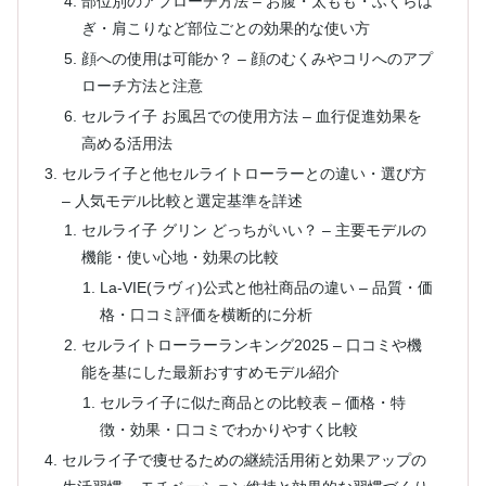
部位別のアプローチ方法 – お腹・太もも・ふくらは
ぎ・肩こりなど部位ごとの効果的な使い方
顔への使用は可能か？ – 顔のむくみやコリへのアプ
ローチ方法と注意
セルライ子 お風呂での使用方法 – 血行促進効果を
高める活用法
セルライ子と他セルライトローラーとの違い・選び方
– 人気モデル比較と選定基準を詳述
セルライ子 グリン どっちがいい？ – 主要モデルの
機能・使い心地・効果の比較
La-VIE(ラヴィ)公式と他社商品の違い – 品質・価
格・口コミ評価を横断的に分析
セルライトローラーランキング2025 – 口コミや機
能を基にした最新おすすめモデル紹介
セルライ子に似た商品との比較表 – 価格・特
徴・効果・口コミでわかりやすく比較
セルライ子で痩せるための継続活用術と効果アップの