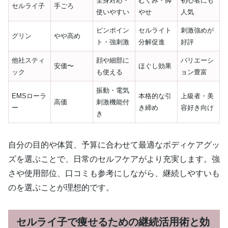
全身対応・
むくみ・脚
初心者にも
セルライ子
手ごろ
使いやすい
やせ
人気
ピンポイン
セルライト
刺激強めが
グリン
やや高め
ト・強刺激
分解促進
好評
他社スティ
顔や細部に
バリエーシ
安価〜
ほぐし効果
ック
も使える
ョン豊富
振動・電気
EMSローラ
本格的な引
上級者・美
高価
刺激機能付
ー
き締め
容好き向け
き
自分の目的や体質、予算に合わせて最適なボディケアグッ
ズを選ぶことで、日常のセルフケアがより充実します。強
さや使用部位、口コミも参考にしながら、継続しやすいも
のを選ぶことが理想的です。
セルライ子で痩せるための継続活用術と効