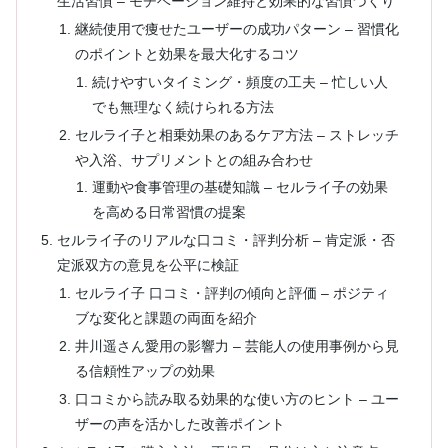
生活習慣 – モチベーション維持と効果的な習慣づくり
継続使用で痩せたユーザーの成功パターン – 習慣化
のポイントと効果を最大化するコツ
続けやすいタイミング・頻度の工夫 – 忙しい人
でも無理なく続けられる方法
セルライ子と相乗効果のあるケア方法 – ストレッチ
や入浴、サプリメントとの組み合わせ
運動や食事管理の基礎知識 – セルライ子の効果
を高める日常習慣の提案
セルライ子のリアルな口コミ・評判分析 – 肯定派・否
定派双方の意見を公平に検証
セルライ子 口コミ・評判の傾向と評価 – ポジティ
ブな変化と課題の両面を紹介
井川遥さん愛用の影響力 – 芸能人の使用事例から見
る信頼性アップの効果
口コミから読み取る効果的な使い方のヒント – ユー
ザーの声を活かした改善ポイント