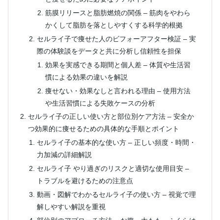
筋膜リリースと脂肪燃焼の関係 – 筋肉をやわら
かくして脂肪を落としやすくする科学的根拠
セルライ子で痩せた人のビフォーアフター検証 – 実
際の体験談をデータと共に分析し信頼性を担保
効果を実感できる期間と個人差 – 体質や生活習
慣による効果の違いを解説
痩せない・効果なしと言われる理由 – 使用方法
や生活習慣による失敗ケースの分析
セルライ子の正しい使い方と部位別ケア方法 – 安全か
つ効果的に痩せるための具体的な手順とポイント
セルライ子の基本的な使い方 – 正しい頻度・時間・
力加減の詳細解説
セルライ子 やり過ぎのリスクと適切な使用目安 –
トラブルを避けるための注意点
動画・図解でわかるセルライ子の使い方 – 視覚で理
解しやすい解説を重視