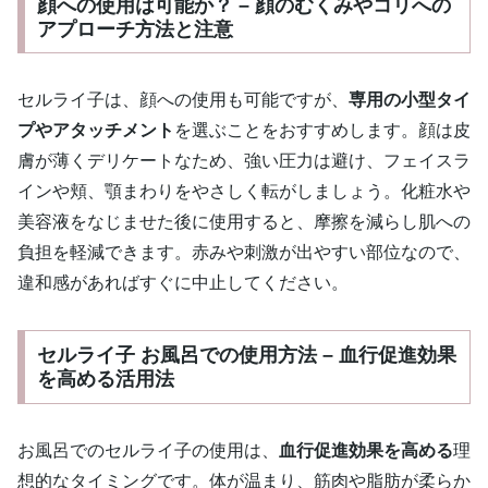
顔への使用は可能か？ – 顔のむくみやコリへの
アプローチ方法と注意
セルライ子は、顔への使用も可能ですが、
専用の小型タイ
プやアタッチメント
を選ぶことをおすすめします。顔は皮
膚が薄くデリケートなため、強い圧力は避け、フェイスラ
インや頬、顎まわりをやさしく転がしましょう。化粧水や
美容液をなじませた後に使用すると、摩擦を減らし肌への
負担を軽減できます。赤みや刺激が出やすい部位なので、
違和感があればすぐに中止してください。
セルライ子 お風呂での使用方法 – 血行促進効果
を高める活用法
お風呂でのセルライ子の使用は、
血行促進効果を高める
理
想的なタイミングです。体が温まり、筋肉や脂肪が柔らか