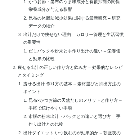
かつお節・昆布のうま味成分と食欲抑制の関係 –
栄養成分が与える影響
昆布の体脂肪減少効果に関する最新研究 – 研究
データの紹介
出汁だけで痩せない理由 – カロリー管理と生活習慣
の重要性
だしパックや粉末と手作り出汁の違い – 栄養価
と効果の比較
痩せる出汁の正しい作り方と飲み方 – 効果的なレシピ
とタイミング
痩せる出汁 作り方の基本 – 素材選びと抽出方法の
ポイント
昆布×かつお節の天然だしのメリットと作り方 –
手軽で続けやすい手順
市販の粉末出汁・パックとの違いと選び方 – 手
作り出汁との比較
出汁ダイエット いつ飲むのが効果的か – 朝昼夜の