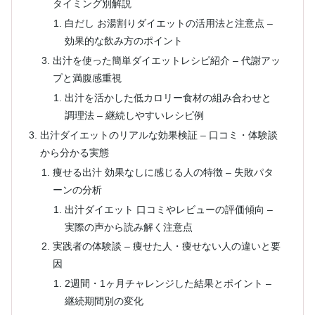
タイミング別解説
白だし お湯割りダイエットの活用法と注意点 –
効果的な飲み方のポイント
出汁を使った簡単ダイエットレシピ紹介 – 代謝アッ
プと満腹感重視
出汁を活かした低カロリー食材の組み合わせと
調理法 – 継続しやすいレシピ例
出汁ダイエットのリアルな効果検証 – 口コミ・体験談
から分かる実態
痩せる出汁 効果なしに感じる人の特徴 – 失敗パタ
ーンの分析
出汁ダイエット 口コミやレビューの評価傾向 –
実際の声から読み解く注意点
実践者の体験談 – 痩せた人・痩せない人の違いと要
因
2週間・1ヶ月チャレンジした結果とポイント –
継続期間別の変化