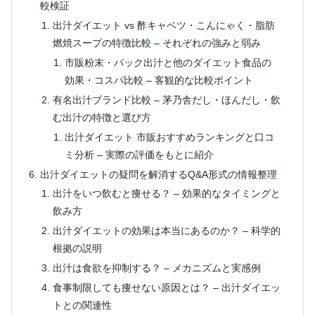
較検証
出汁ダイエット vs 酢キャベツ・こんにゃく・脂肪
燃焼スープの特徴比較 – それぞれの強みと弱み
市販粉末・パック出汁と他のダイエット食品の
効果・コスパ比較 – 客観的な比較ポイント
有名出汁ブランド比較 – 茅乃舎だし・ほんだし・飲
む出汁の特徴と選び方
出汁ダイエット 市販おすすめランキングと口コ
ミ分析 – 実際の評価をもとに紹介
出汁ダイエットの疑問を解消するQ&A形式の情報整理
出汁をいつ飲むと痩せる？ – 効果的なタイミングと
飲み方
出汁ダイエットの効果は本当にあるのか？ – 科学的
根拠の説明
出汁は食欲を抑制する？ – メカニズムと実感例
食事制限しても痩せない原因とは？ – 出汁ダイエッ
トとの関連性